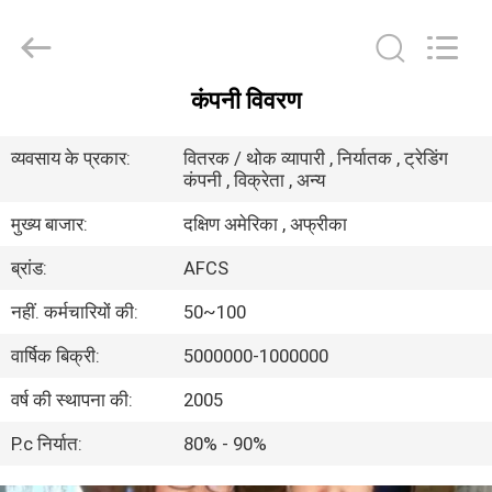
DAXIN
AUTO
SPARE
PARTS
CO.,
LTD.
All
कंपनी विवरण
Rights
घर
Reserved.
व्यवसाय के प्रकार:
वितरक / थोक व्यापारी , निर्यातक , ट्रेडिंग
कंपनी , विक्रेता , अन्य
उत्पादों
मुख्य बाजार:
दक्षिण अमेरिका , अफ्रीका
वीडियो
ब्रांड:
AFCS
नहीं. कर्मचारियों की:
50~100
हमारे
वार्षिक बिक्री:
5000000-1000000
बारे
वर्ष की स्थापना की:
2005
में
P.c निर्यात:
80% - 90%
कारखाने