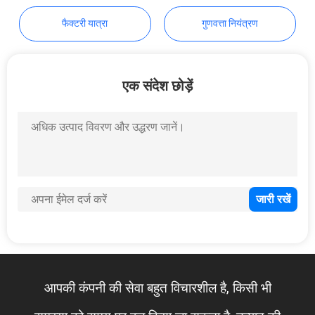
मांगें
फैक्टरी यात्रा
गुणवत्ता नियंत्रण
साइटमैप
एक संदेश छोड़ें
गोपनीयता
नीति
आपकी कंपनी की सेवा बहुत विचारशील है, किसी भी