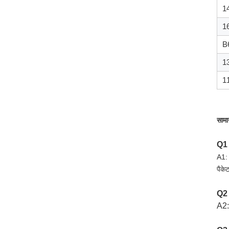
1
1
B
1
1
सामान
Q1
A1: 
पैके
Q2
A2: