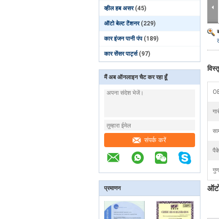
व्हील हब असर
(45)
ऑटो बेल्ट टेंशनर
(229)
कार इंजन पानी पंप
(189)
कार सेंसर पार्ट्स
(97)
विस्
मैं अब ऑनलाइन चैट कर रहा हूँ
O
गार
साम
संपर्क करें
पैक
गुण
ऑटो
प्रमाणन