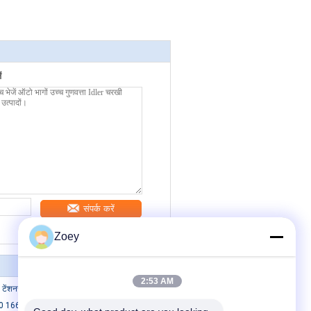
ं
संपर्क करें
Zoey
2:53 AM
ेंशनर चरखी
 1662028050 टोयोटा