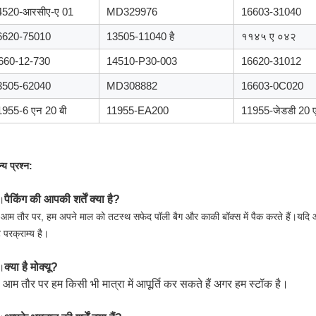
4520-आरसीए-ए 01
MD329976
16603-31040
6620-75010
13505-11040 है
११४५ ए ०४२
660-12-730
14510-P30-003
16620-31012
3505-62040
MD308882
16603-0C020
1955-6 एन 20 बी
11955-EA200
11955-जेडडी 20 
्य प्रश्न:
पैकिंग की आपकी शर्तें क्या है?
।
आम तौर पर, हम अपने माल को तटस्थ सफेद पॉली बैग और काकी बॉक्स में पैक करते हैं।यदि आप
ट परक्राम्य है।
क्या है मो
क्यू?
।
 आम तौर पर हम किसी भी मात्रा में आपूर्ति कर सकते हैं अगर हम स्टॉक है।