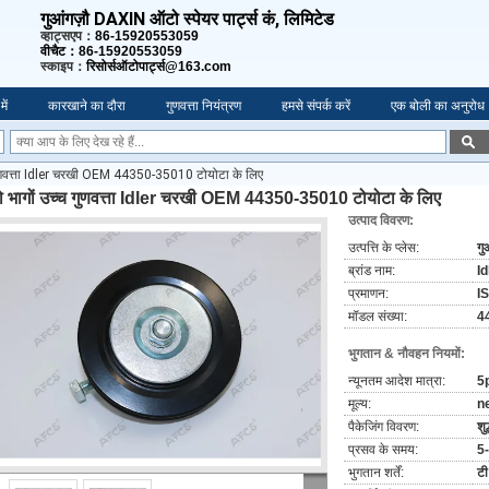
गुआंगज़ौ DAXIN ऑटो स्पेयर पार्ट्स कं, लिमिटेड
व्हाट्सएप：
86-15920553059
वीचैट：86-15920553059
स्काइप：
रिसोर्सऑटोपार्ट्स@163.com
में
कारखाने का दौरा
गुणवत्ता नियंत्रण
हमसे संपर्क करें
एक बोली का अनुरोध
गुणवत्ता Idler चरखी OEM 44350-35010 टोयोटा के लिए
 भागों उच्च गुणवत्ता Idler चरखी OEM 44350-35010 टोयोटा के लिए
उत्पाद विवरण:
उत्पत्ति के प्लेस:
गु
ब्रांड नाम:
Id
प्रमाणन:
I
मॉडल संख्या:
4
भुगतान & नौवहन नियमों:
न्यूनतम आदेश मात्रा:
5
मूल्य:
n
पैकेजिंग विवरण:
शु
प्रसव के समय:
5
भुगतान शर्तें:
टी