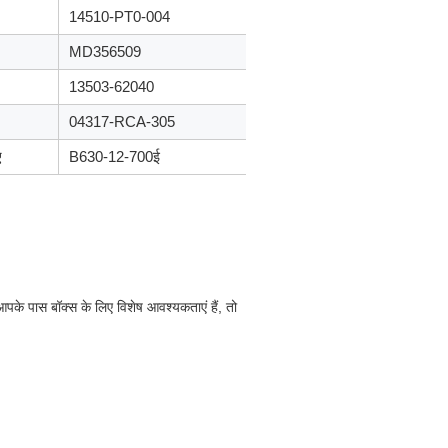
14510-PT0-004
MD356509
13503-62040
04317-RCA-305
ए
B630-12-700ई
के पास बॉक्स के लिए विशेष आवश्यकताएं हैं, तो