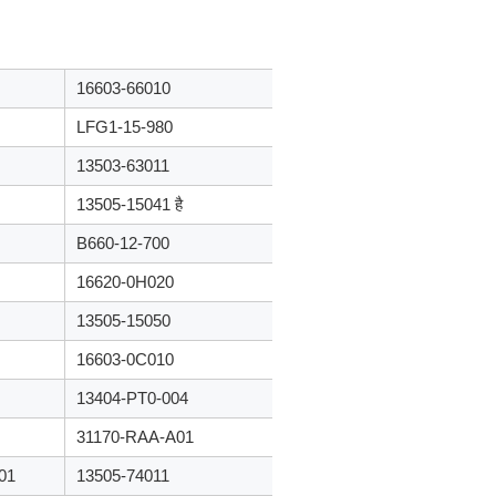
16603-66010
LFG1-15-980
13503-63011
13505-15041 है
B660-12-700
16620-0H020
13505-15050
16603-0C010
13404-PT0-004
31170-RAA-A01
01
13505-74011