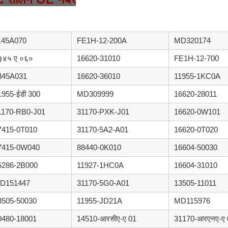
145A070
FE1H-12-200A
MD320174
३४५ ए ०६०
16620-31010
FE1H-12-700
345A031
16620-36010
11955-1KC0A
1955-ईडी 300
MD309999
16620-28011
1170-RB0-J01
31170-PXK-J01
16620-0W101
7415-0T010
31170-5A2-A01
16620-0T020
7415-0W040
88440-0K010
16604-50030
5286-2B000
11927-1HC0A
16604-31010
D151447
31170-5G0-A01
13505-11011
3505-50030
11955-JD21A
MD115976
0480-18001
14510-आरसीए-ए 01
31170-आरएनए-ए 