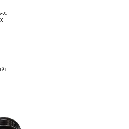
8-99
96
 है।