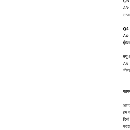
Q3
A3: 
उत्पा
Q4।क
A4: 
ईमेल
क्यू
A5: 
भीतर
फायद
आपका
हम ब
दिनो
प्रदा