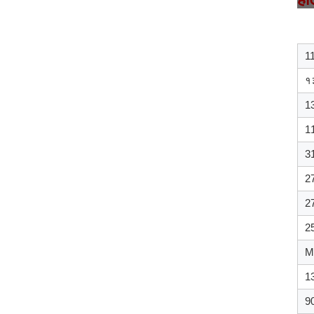
1
१
1
1
3
2
2
2
M
1
9