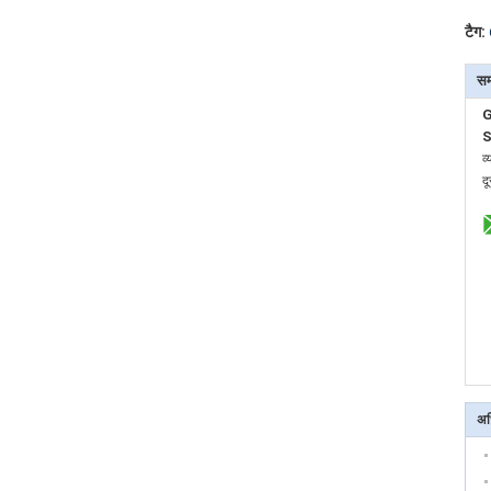
टैग:
सम
S
व्
द
अध