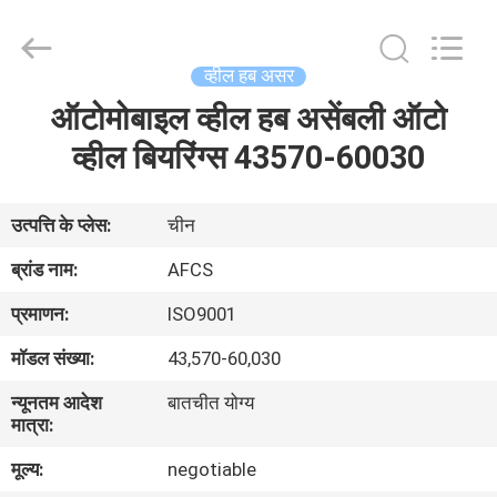
DAXIN
AUTO
SPARE
PARTS
CO.,
व्हील हब असर
LTD.
All
Rights
ऑटोमोबाइल व्हील हब असेंबली ऑटो
घर
Reserved.
व्हील बियरिंग्स 43570-60030
उत्पादों
उत्पत्ति के प्लेस:
चीन
वीडियो
ब्रांड नाम:
AFCS
प्रमाणन:
ISO9001
हमारे
मॉडल संख्या:
43,570-60,030
बारे
न्यूनतम आदेश
बातचीत योग्य
में
मात्रा:
मूल्य:
negotiable
कारखाने