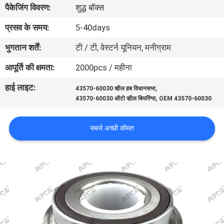
पैकेजिंग विवरण:
शुद्ध बॉक्स
का
दौरा
प्रसव के समय:
5-40days
भुगतान शर्तें:
टी / टी, वेस्टर्न यूनियन, मनीग्राम
गुणवत्ता
आपूर्ति की क्षमता:
2000pcs / महीना
नियंत्रण
हाई लाइट:
,
43570-60030 व्हील हब विधानसभा
,
43570-60030 ऑटो व्हील बियरिंग्स
OEM 43570-60030
हमसे
संपर्क
सबसे अच्छी कीमत
करें
समाचार
उद्धरण