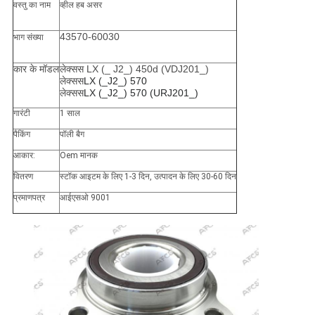
वस्तु का नाम
व्हील हब असर
43570-60030
भाग संख्या
कार के मॉडल
लेक्सस LX (_ J2_) 450d (VDJ201_)
लेक्सस
LX (_J2_) 570
लेक्सस
LX (_J2_) 570 (URJ201_)
गारंटी
1 साल
पैकिंग
पॉली बैग
आकार:
Oem मानक
वितरण
स्टॉक आइटम के लिए 1-3 दिन, उत्पादन के लिए 30-60 दिन
प्रमाणपत्र
आईएसओ 9001