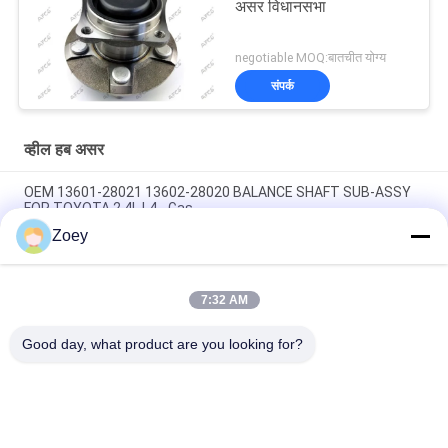
असर विधानसभा
negotiable MOQ:बातचीत योग्य
संपर्क
व्हील हब असर
OEM 13601-28021 13602-28020 BALANCE SHAFT SUB-ASSY
FOR TOYOTA 2.4L L4 - Gas
Zoey
OEM 2345A015 MR995034 MITSUBISHI L200/TRITON के लिए
क्लच मास्टर सिलेंडर
7:32 AM
OEM 13810-PWA-003 13810-PWA-000 HONDA ACCORD IV के लिए
बेल्ट पुली, क्रैंकशाफ्ट
Good day, what product are you looking for?
लोकप्रिय श्रेणियां
सभी