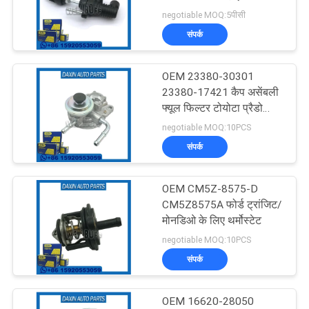
मांगें
लिए क्लच मास्टर सिलेंडर
negotiable MOQ:5पीसी
संपर्क
साइटमैप
81
OEM 23380-30301
कार सस्पेंशन झाड़ी
गोपनीयता
23380-17421 कैप असेंबली
फ्यूल फिल्टर टोयोटा प्रैडो
नीति
2009- के लिए
negotiable MOQ:10PCS
संपर्क
OEM CM5Z-8575-D
217
CM5Z8575A फोर्ड ट्रांजिट/
मोनडिओ के लिए थर्मोस्टेट
कार का इंजन माउंट करना
negotiable MOQ:10PCS
संपर्क
OEM 16620-28050