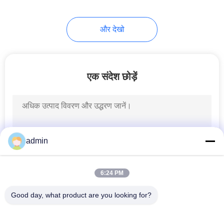
48
और देखो
व्हील हब असर
एक संदेश छोड़ें
232
admin
ऑटो बेल्ट टेंशनर
6:24 PM
Good day, what product are you looking for?
लोकप्रिय श्रेणियां
सभी