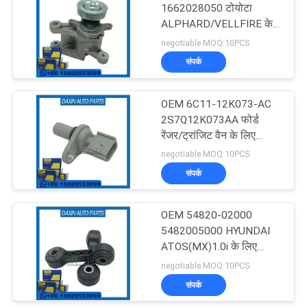
1662028050 टोयोटा
ALPHARD/VELLFIRE के
57
लिए बेल्ट टेन्शनर ((H2) 2.4
negotiable MOQ:10PCS
संपर्क
सस्पेंशन स्ट्रट माउंटिंग
OEM 6C11-12K073-AC
2S7Q12K073AA फोर्ड
रेंजर/ट्रांजिट वैन के लिए
थर्मोस्टेट
negotiable MOQ:10PCS
संपर्क
51
OEM 54820-02000
सदमे अवशोषक बूट
5482005000 HYUNDAI
ATOS(MX)1.0i के लिए
स्टेबलाइजर लिंक
negotiable MOQ:10PCS
संपर्क