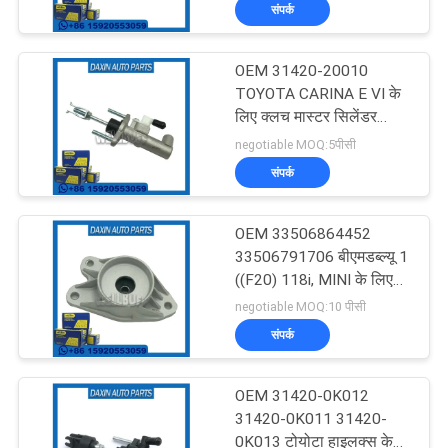
संपर्क
का
दौरा
OEM 31420-20010
68
TOYOTA CARINA E VI के
गुणवत्ता
लिए क्लच मास्टर सिलेंडर
मर्सिडीज बेंज सस्पेंशन
(_T19_)
negotiable MOQ:5पीसी
नियंत्रण
पार्ट्स
संपर्क
हमसे
OEM 33506864452
संपर्क
33506791706 बीएमडब्ल्यू 1
((F20) 118i, MINI के लिए
करें
42
STRUT माउंट
negotiable MOQ:10 पीसी
संपर्क
समाचार
बीएमडब्ल्यू सस्पेंशन पार्ट्स
OEM 31420-0K012
उद्धरण
31420-0K011 31420-
0K013 टोयोटा हाइलक्स के