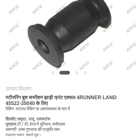
मांगें
साइटमैप
गोपनीयता
नीति
उत्पाद विवरण
स्टीयरिंग बुश सस्पेंशन झाड़ी फ्रंट एक्सल 4RUNNER LAND
45522-35040 के लिए
पैकिंग: तटस्थ पैकिंग या आवश्यकता के रूप में
शिपमेंट:
समुद्र, वायु, एक्सप्रेस
भुगतान:
टी / टी, वेस्टर्न यूनियन, मनीग्राम
सामग्री: उच्च गुणवत्ता की प्रकृति रबर
स्थापना स्थान: सामने धुरा।