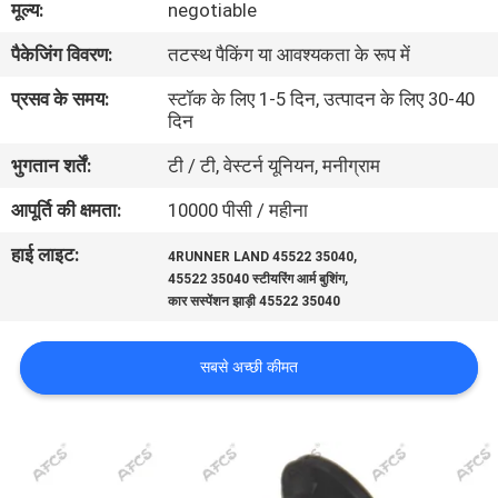
मूल्य:
negotiable
का
पैकेजिंग विवरण:
तटस्थ पैकिंग या आवश्यकता के रूप में
दौरा
प्रसव के समय:
स्टॉक के लिए 1-5 दिन, उत्पादन के लिए 30-40
दिन
गुणवत्ता
भुगतान शर्तें:
टी / टी, वेस्टर्न यूनियन, मनीग्राम
नियंत्रण
आपूर्ति की क्षमता:
10000 पीसी / महीना
हमसे
हाई लाइट:
,
4RUNNER LAND 45522 35040
,
संपर्क
45522 35040 स्टीयरिंग आर्म बुशिंग
कार सस्पेंशन झाड़ी 45522 35040
करें
सबसे अच्छी कीमत
समाचार
उद्धरण