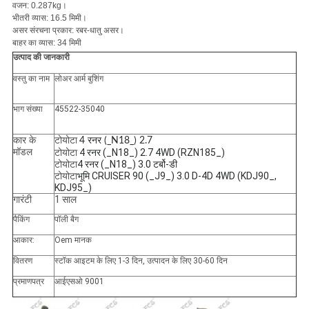
वजन: 0.287kg।
भीतरी व्यास: 16.5 मिमी।
असर संरचना प्रकार: रबर-धातु असर।
बाहर का व्यास: 34 मिमी
उत्पाद की जानकारी
वस्तु का नाम
लोअर आर्म बुशिंग
भाग संख्या
45522-35040
कार के
टोयोटा
4 रनर (_N18_) 2.7
मॉडल
टोयोटा
4 रनर (_N18_) 2.7 4WD (RZN185_)
टोयोटा
4 रनर (_N18_) 3.0 टर्बो-डी
टोयोटा
भूमि CRUISER 90 (_J9_) 3.0 D-4D 4WD (KDJ90_,
KDJ95_)
गारंटी
1 साल
पैकिंग
पॉली बैग
आकार:
Oem मानक
वितरण
स्टॉक आइटम के लिए 1-3 दिन, उत्पादन के लिए 30-60 दिन
प्रमाणपत्र
आईएसओ 9001