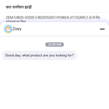
कार सस्पेंशन झाड़ी
OEM 54820-02000 5482005000 HYUNDAI ATOS(MX)1.0i के लिए
स्टेबलाइजर लिंक
Zoey
OEM FL3Z3084B FL3Z3085B FL343A188A फोर्ड F-150 एक्सटेंडेड के
लिए आर्म बुश
11:55 AM
OEM FL3Z3050B FL3Z-3050-C फोर्ड F-150 / EXPEDITION के लिए बॉल
जॉइंट
Good day, what product are you looking for?
लोकप्रिय श्रेणियां
सभी
ऑटो सस्पेंशन पार्ट्स
लैंड रोवर सस्पेंशन पार्ट्स
मर्सिडीज बेंज सस्पेंशन 
बीएमडब्ल्यू सस्पेंशन पार्ट्स
पार्ट्स