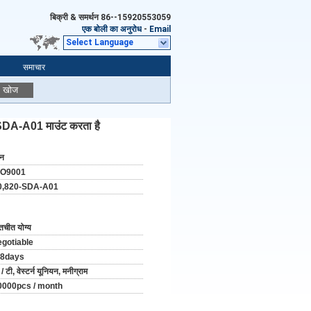
बिक्री & समर्थन
86--15920553059
एक बोली का अनुरोध
-
Email
Select Language
समाचार
खोज
A-A01 माउंट करता है
ीन
SO9001
0,820-SDA-A01
तचीत योग्य
egotiable
-8days
 / टी, वेस्टर्न यूनियन, मनीग्राम
0000pcs / month