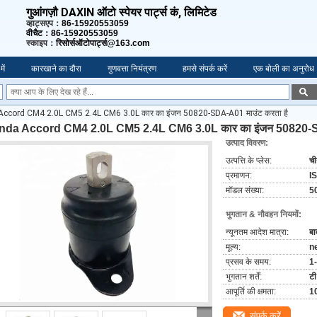
गुआंगज़ौ DAXIN ऑटो स्पेयर पार्ट्स कं, लिमिटेड
व्हाट्सएप：
86-15920553059
वीचैट：86-15920553059
स्काइप：
रिसोर्सऑटोपार्ट्स@163.com
में
कारखाने का दौरा
गुणवत्ता नियंत्रण
हमसे संपर्क करें
एक बोली का अनुरोध
ccord CM4 2.0L CM5 2.4L CM6 3.0L कार का इंजन 50820-SDA-A01 माउंट करता है
da Accord CM4 2.0L CM5 2.4L CM6 3.0L कार का इंजन 50820-SD
उत्पाद विवरण:
उत्पत्ति के प्लेस:
च
प्रमाणन:
I
मॉडल संख्या:
5
भुगतान & नौवहन नियमों:
न्यूनतम आदेश मात्रा:
बा
मूल्य:
n
प्रसव के समय:
1
भुगतान शर्तें:
टी
आपूर्ति की क्षमता:
1
संपर्क करें