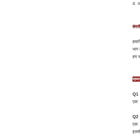
4. अ
कंपन
हमार
भाग 
हम स
सामान
Q1।आ
एक: 
Q2।आ
एक: 
इससे