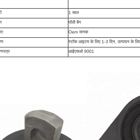
टी
1 साल
ंग
पॉली बैग
र:
Oem मानक
रण
स्टॉक आइटम के लिए 1-3 दिन, उत्पादन के ल
ाणपत्र
आईएसओ 9001