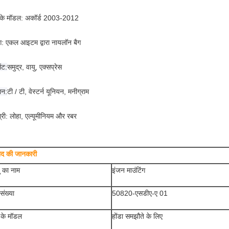
के मॉडल:
अकॉर्ड 2003-2012
ंग: एकल आइटम द्वारा नायलॉन बैग
ंट:
समुद्र, वायु, एक्सप्रेस
ान:
टी / टी, वेस्टर्न यूनियन, मनीग्राम
्री: लोहा, एल्यूमीनियम और रबर
पाद की जानकारी
ु का नाम
इंजन माउंटिंग
संख्या
50820-एसडीए-ए 01
 के मॉडल
होंडा समझौते के लिए