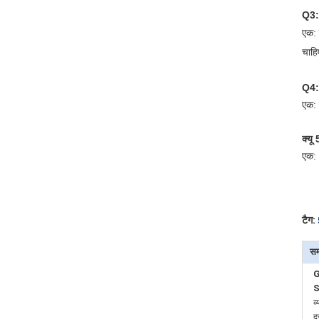
Q3: 
एक: 
चाह
Q4: 
एक: 
क्यू
एक: 
टैग:
सम
S
व्
द