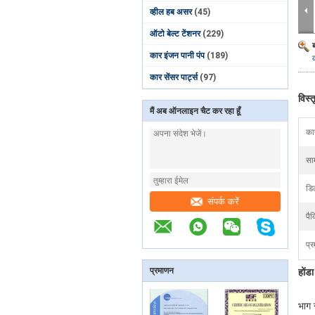
व्हील हब असर
(45)
ऑटो बेल्ट टेंशनर
(229)
कार इंजन पानी पंप
(189)
कार सेंसर पार्ट्स
(97)
विस्
मैं अब ऑनलाइन चैट कर रहा हूँ
का
साम
डि
संपर्क करें
पैक
प्र
प्रमाणन
हों
भाग