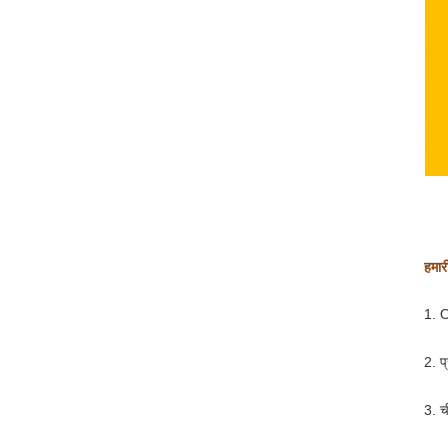
हमारी
1. O
2. प
3. च