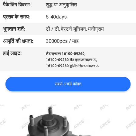
पैकेजिंग विवरण:
शुद्ध या अनुकूलित
का
दौरा
प्रसव के समय:
5-40days
भुगतान शर्तें:
टी / टी, वेस्टर्न यूनियन, मनीग्राम
गुणवत्ता
आपूर्ति की क्षमता:
30000pcs / माह
नियंत्रण
हाई लाइट:
,
लैंड क्रूजर 16100-09260
,
16100-09260 लैंड क्रूजर वाटर पंप
हमसे
16100-09260 कूलिंग सिस्टम वाटर पंप
संपर्क
सबसे अच्छी कीमत
करें
समाचार
उद्धरण