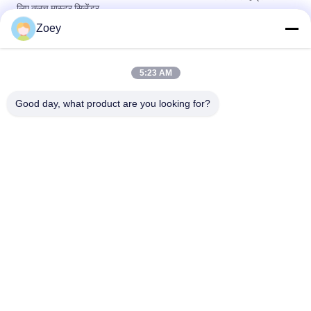
लिए क्लच मास्टर सिलेंडर
Zoey
OEM PQH500060 LR013506 लैंड रोवर डिस्कवरी 276DT 306DT के लिए
बेल्ट टेन्शनर
5:23 AM
ओईएम 12204-20040 12204-20020 12204-31030 वाल्व, टोयोटा
हाईलैंडर के लिए क्रैंककेस वेंटिलेशन
Good day, what product are you looking for?
लोकप्रिय श्रेणियां
सभी
ऑटो सस्पेंशन पार्ट्स
लैंड रोवर सस्पेंशन पार्ट्स
मर्सिडीज बेंज सस्पेंशन 
बीएमडब्ल्यू सस्पेंशन पार्ट्स
पार्ट्स
कार सस्पेंशन झाड़ी
कार का इंजन माउंट करना
सस्पेंशन स्ट्रट माउंटिंग
सदमे अवशोषक बूट