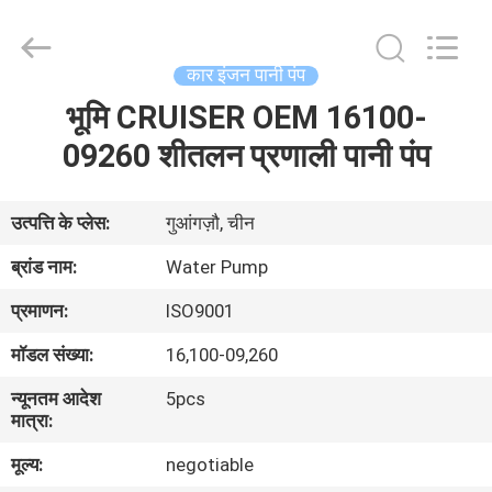
DAXIN
AUTO
SPARE
PARTS
CO.,
कार इंजन पानी पंप
LTD.
All
Rights
भूमि CRUISER OEM 16100-
घर
Reserved.
09260 शीतलन प्रणाली पानी पंप
उत्पादों
उत्पत्ति के प्लेस:
गुआंगज़ौ, चीन
वीडियो
ब्रांड नाम:
Water Pump
प्रमाणन:
ISO9001
हमारे
मॉडल संख्या:
16,100-09,260
बारे
न्यूनतम आदेश
5pcs
में
मात्रा:
मूल्य:
negotiable
कारखाने