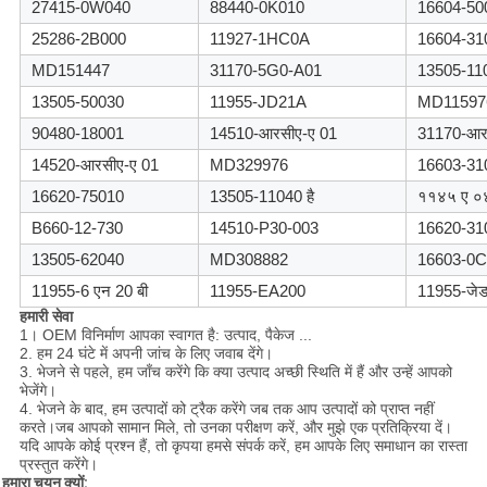
27415-0W040
88440-0K010
16604-50
25286-2B000
11927-1HC0A
16604-31
MD151447
31170-5G0-A01
13505-11
13505-50030
11955-JD21A
MD11597
90480-18001
14510-आरसीए-ए 01
31170-आर
14520-आरसीए-ए 01
MD329976
16603-31
16620-75010
13505-11040 है
११४५ ए ०
B660-12-730
14510-P30-003
16620-31
13505-62040
MD308882
16603-0C
11955-6 एन 20 बी
11955-EA200
11955-जेड
हमारी सेवा
1
।
OEM विनिर्माण आपका स्वागत है: उत्पाद, पैकेज ...
2. हम 24 घंटे में अपनी जांच के लिए जवाब देंगे।
3. भेजने से पहले, हम जाँच करेंगे कि क्या उत्पाद अच्छी स्थिति में हैं और उन्हें आपको
भेजेंगे।
4. भेजने के बाद, हम उत्पादों को ट्रैक करेंगे जब तक आप उत्पादों को प्राप्त नहीं
करते।जब आपको सामान मिले, तो उनका परीक्षण करें, और मुझे एक प्रतिक्रिया दें।
यदि आपके कोई प्रश्न हैं, तो कृपया हमसे संपर्क करें, हम आपके लिए समाधान का रास्ता
प्रस्तुत करेंगे।
हमारा चयन क्यों: