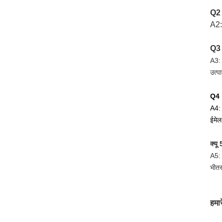
Q2
A2:
Q3
A3: 
उत्पा
Q4।क
A4: 
ईमेल
क्यू
A5: 
भीतर
हमारे