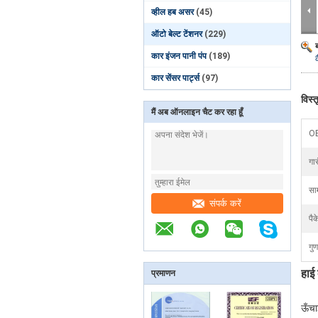
व्हील हब असर
(45)
ऑटो बेल्ट टेंशनर
(229)
कार इंजन पानी पंप
(189)
कार सेंसर पार्ट्स
(97)
विस्
मैं अब ऑनलाइन चैट कर रहा हूँ
O
गार
साम
संपर्क करें
पैक
गुण
हाई
प्रमाणन
ऊँचा