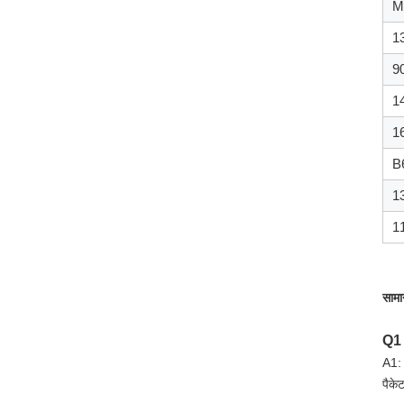
M
1
9
1
1
B
1
1
सामान
Q1
A1: 
पैके