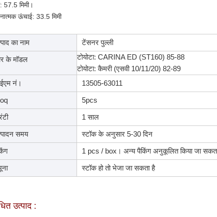
स: 57.5 मिमी।
नात्मक ऊंचाई: 33.5 मिमी
्पाद का नाम
टेंसनर पुल्ली
टोयोटा: CARINA ED (ST160) 85-88
र के मॉडल
टोयोटा: कैमरी (एसवी 10/11/20) 82-89
ईएम नं।
13505-63011
oq
5pcs
रंटी
1 साल
्पादन समय
स्टॉक के अनुसार 5-30 दिन
किंग
1 pcs / box। अन्य पैकिंग अनुकूलित किया जा सकता
ूना
स्टॉक हो तो भेजा जा सकता है
ंधित उत्पाद :