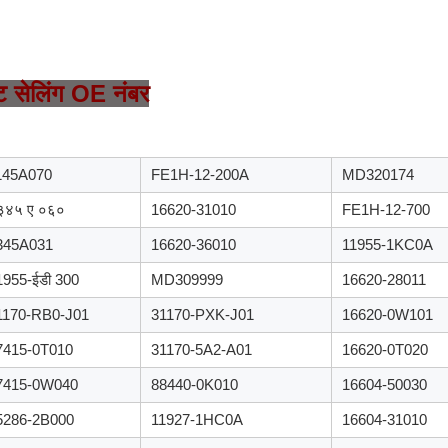
ट सेलिंग OE नंबर
145A070
FE1H-12-200A
MD320174
३४५ ए ०६०
16620-31010
FE1H-12-700
345A031
16620-36010
11955-1KC0A
1955-ईडी 300
MD309999
16620-28011
1170-RB0-J01
31170-PXK-J01
16620-0W101
7415-0T010
31170-5A2-A01
16620-0T020
7415-0W040
88440-0K010
16604-50030
5286-2B000
11927-1HC0A
16604-31010