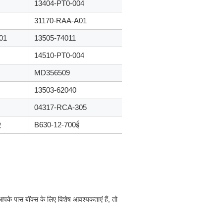
13404-PT0-004
31170-RAA-A01
01
13505-74011
14510-PT0-004
MD356509
13503-62040
04317-RCA-305
ए
B630-12-700ई
के पास बॉक्स के लिए विशेष आवश्यकताएं हैं, तो