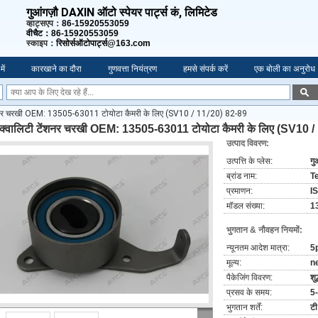
गुआंगज़ौ DAXIN ऑटो स्पेयर पार्ट्स कं, लिमिटेड
व्हाट्सएप：
86-15920553059
वीचैट：86-15920553059
स्काइप：
रिसोर्सऑटोपार्ट्स@163.com
में
कारखाने का दौरा
गुणवत्ता नियंत्रण
हमसे संपर्क करें
एक बोली का अनुरोध
ंशनर चरखी OEM: 13505-63011 टोयोटा कैमरी के लिए (SV10 / 11/20) 82-89
 क्वालिटी टेंशनर चरखी OEM: 13505-63011 टोयोटा कैमरी के लिए (SV10 /
उत्पाद विवरण:
उत्पत्ति के प्लेस:
गु
ब्रांड नाम:
T
प्रमाणन:
I
मॉडल संख्या:
1
भुगतान & नौवहन नियमों:
न्यूनतम आदेश मात्रा:
5
मूल्य:
n
पैकेजिंग विवरण:
शु
प्रसव के समय:
5
भुगतान शर्तें:
टी