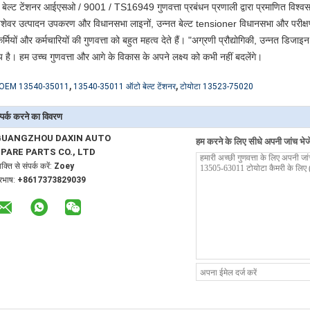
े बेल्ट टेंशनर आईएसओ / 9001 / TS16949 गुणवत्ता प्रबंधन प्रणाली द्वारा प्रमाणित विश्वसनी
ेशेवर उत्पादन उपकरण और विधानसभा लाइनों, उन्नत बेल्ट tensioner विधानसभा और परी
्मियों और कर्मचारियों की गुणवत्ता को बहुत महत्व देते हैं।
"अग्रणी प्रौद्योगिकी, उन्नत डिजा
श्य है।
हम उच्च गुणवत्ता और आगे के विकास के अपने लक्ष्य को कभी नहीं बदलेंगे।
,
,
OEM 13540-35011
13540-35011 ऑटो बेल्ट टेंशनर
टोयोटा 13523-75020
्पर्क करने का विवरण
GUANGZHOU DAXIN AUTO
हम करने के लिए सीधे अपनी जांच भेजे
PARE PARTS CO., LTD
यक्ति से संपर्क करें:
Zoey
ूरभाष:
+8617373829039