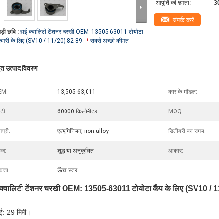
आपूर्ति की क्षमता:
3
संपर्क करें
बड़ी छवि :
हाई क्वालिटी टेंशनर चरखी OEM: 13505-63011 टोयोटा
कैमरी के लिए (SV10 / 11/20) 82-89
सबसे अच्छी कीमत
तृत उत्पाद विवरण
EM:
13,505-63,011
कार के मॉडल:
ंटी:
60000 किलोमीटर
MOQ:
ग्री:
एल्यूमिनियम, iron.alloy
डिलीवरी का समय:
ेज:
शुद्ध या अनुकूलित
आकार:
वत्ता:
ऊँचा स्तर
 क्वालिटी टेंशनर चरखी OEM: 13505-63011 टोयोटा कैंप के लिए (SV10 / 
ई: 29 मिमी।