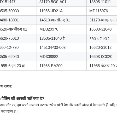
D151447
31170-5G0-A01
13505-11011
3505-50030
11955-JD21A
MD115976
0480-18001
14510-आरसीए-ए 01
31170-आरएनए-ए 
4520-आरसीए-ए 01
MD329976
16603-31040
6620-75010
13505-11040 है
११४५ ए ०४२
660-12-730
14510-P30-003
16620-31012
3505-62040
MD308882
16603-0C020
1955-6 एन 20 बी
11955-EA200
11955-जेडडी 20 
्य प्रश्न:
पैकिंग की आपकी शर्तें क्या है?
।
आम तौर पर, हम अपने माल को तटस्थ सफेद पॉली बैग और काकी बॉक्स में पैक करते हैं।यदि आप
ट परक्राम्य है।