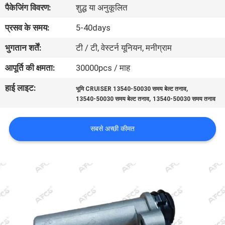
पैकेजिंग विवरण:
शुद्ध या अनुकूलित
का
दौरा
प्रसव के समय:
5-40days
भुगतान शर्तें:
टी / टी, वेस्टर्न यूनियन, मनीग्राम
गुणवत्ता
आपूर्ति की क्षमता:
30000pcs / माह
नियंत्रण
हाई लाइट:
,
भूमि CRUISER 13540-50030 समय बेल्ट तनाव
,
13540-50030 समय बेल्ट तनाव
13540-50030 समय तनाव
हमसे
संपर्क
सबसे अच्छी कीमत
करें
समाचार
उद्धरण