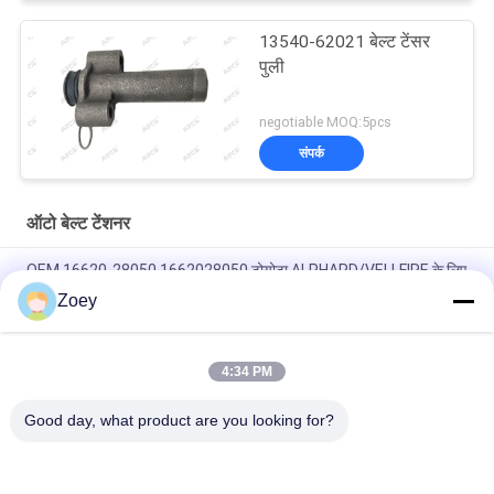
13540-62021 बेल्ट टेंसर
पुली
negotiable MOQ:5pcs
संपर्क
ऑटो बेल्ट टेंशनर
OEM 16620-28050 1662028050 टोयोटा ALPHARD/VELLFIRE के लिए
बेल्ट टेन्शनर ((H2) 2.4
Zoey
54.90 मिमी बाहरी व्यास माज्दास्पीड 6 अल्टरनेटर 7 ग्रूव के साथ
4:34 PM
OEM 37322-04330 3732204330 KIA PICANTO III (TA) के लिए
TENSION IDLER PULLEY1.0
Good day, what product are you looking for?
लोकप्रिय श्रेणियां
सभी