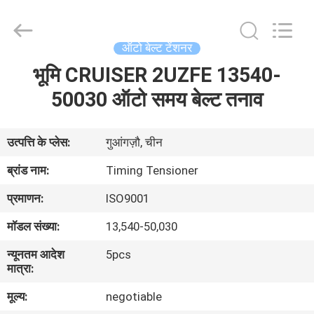
DAXIN
AUTO
SPARE
PARTS
CO.,
ऑटो बेल्ट टेंशनर
LTD.
All
Rights
भूमि CRUISER 2UZFE 13540-
घर
Reserved.
50030 ऑटो समय बेल्ट तनाव
उत्पादों
उत्पत्ति के प्लेस:
गुआंगज़ौ, चीन
वीडियो
ब्रांड नाम:
Timing Tensioner
प्रमाणन:
ISO9001
हमारे
मॉडल संख्या:
13,540-50,030
बारे
न्यूनतम आदेश
5pcs
में
मात्रा:
मूल्य:
negotiable
कारखाने