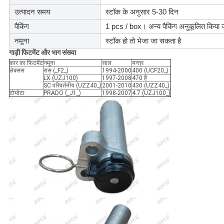
उत्पादन समय
स्टॉक के अनुसार 5-30 दिन
पैकिंग
1 pcs / box। अन्य पैकिंग अनुकूलित किया 
नमूना
स्टॉक हो तो भेजा जा सकता है
गाड़ी
फिटमेंट और भाग संख्या
कार का फिटमेंट
नमूना
साल
यन्त्र
लेक्सस
रास (_F2_)
1994-2000
400 (UCF20_)
LX (UZJ100)
1997-2008
470 है
SC परिवर्तनीय (UZZ40_)
2001-2010
430 (UZZ40_)
टोयोटा
PRADO (_J1_)
1998-2007
4.7 (UZJ100_)