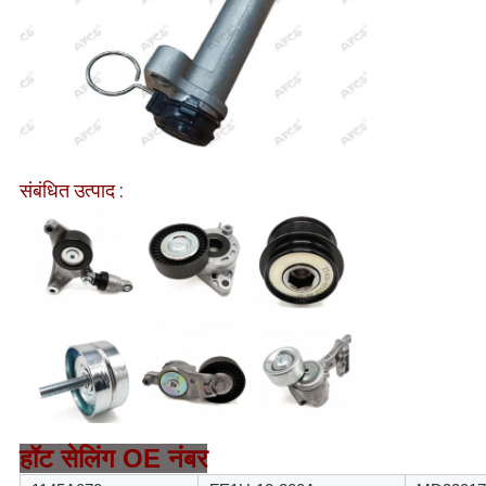
संबंधित उत्पाद :
हॉट सेलिंग OE नंबर