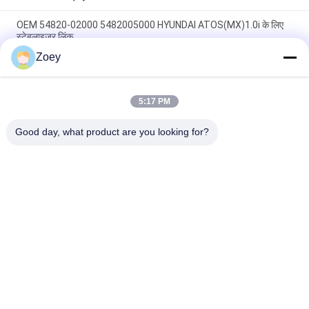
OEM 54820-02000 5482005000 HYUNDAI ATOS(MX)1.0i के लिए
स्टेबलाइजर लिंक
Zoey
OEM FL3Z3084B FL3Z3085B FL343A188A फोर्ड F-150 एक्सटेंडेड के
लिए आर्म बुश
5:17 PM
OEM FL3Z3050B FL3Z-3050-C फोर्ड F-150 / EXPEDITION के लिए बॉल
जॉइंट
Good day, what product are you looking for?
लोकप्रिय श्रेणियां
सभी
ऑटो सस्पेंशन पार्ट्स
लैंड रोवर सस्पेंशन पार्ट्स
मर्सिडीज बेंज सस्पेंशन 
बीएमडब्ल्यू सस्पेंशन पार्ट्स
पार्ट्स
कार सस्पेंशन झाड़ी
कार का इंजन माउंट करना