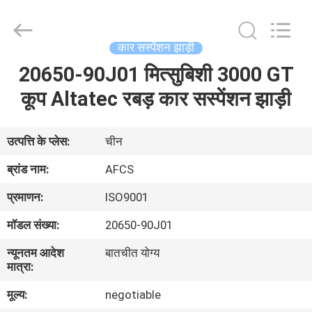
DAXIN
AUTO
SPARE
PARTS
CO.,
कार सस्पेंशन झाड़ी
LTD.
All
Rights
20650-90J01 मित्सुबिशी 3000 GT
घर
Reserved.
कूप Altatec रबड़ कार सस्पेंशन झाड़ी
उत्पादों
उत्पत्ति के प्लेस:
चीन
वीडियो
ब्रांड नाम:
AFCS
प्रमाणन:
ISO9001
हमारे
मॉडल संख्या:
20650-90J01
बारे
न्यूनतम आदेश
बातचीत योग्य
में
मात्रा:
मूल्य:
negotiable
कारखाने