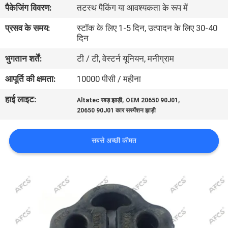
पैकेजिंग विवरण:
तटस्थ पैकिंग या आवश्यकता के रूप में
का
दौरा
प्रसव के समय:
स्टॉक के लिए 1-5 दिन, उत्पादन के लिए 30-40
दिन
भुगतान शर्तें:
टी / टी, वेस्टर्न यूनियन, मनीग्राम
गुणवत्ता
नियंत्रण
आपूर्ति की क्षमता:
10000 पीसी / महीना
हाई लाइट:
,
,
Altatec रबड़ झाड़ी
OEM 20650 90J01
हमसे
20650 90J01 कार सस्पेंशन झाड़ी
संपर्क
सबसे अच्छी कीमत
करें
समाचार
उद्धरण