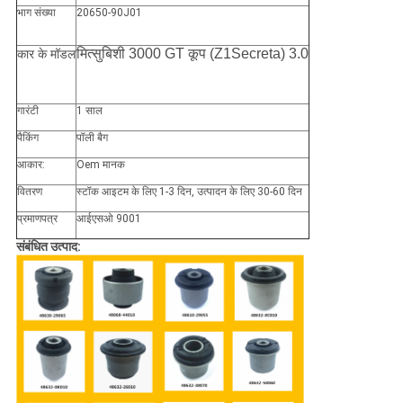
भाग संख्या
20650-90J01
मित्सुबिशी 3000 GT कूप (Z1Secreta) 3.0
कार के मॉडल
गारंटी
1 साल
पैकिंग
पॉली बैग
आकार:
Oem मानक
वितरण
स्टॉक आइटम के लिए 1-3 दिन, उत्पादन के लिए 30-60 दिन
प्रमाणपत्र
आईएसओ 9001
संबंधित उत्पाद: