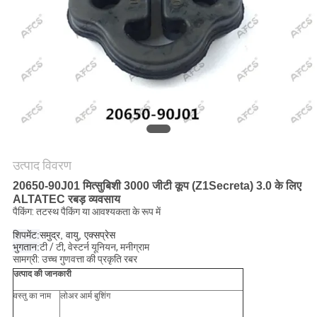
मांगें
साइटमैप
गोपनीयता
नीति
उत्पाद विवरण
20650-90J01 मित्सुबिशी 3000 जीटी कूप (Z1Secreta) 3.0 के लिए
ALTATEC रबड़ व्यवसाय
पैकिंग: तटस्थ पैकिंग या आवश्यकता के रूप में
शिपमेंट:
समुद्र, वायु, एक्सप्रेस
भुगतान:
टी / टी, वेस्टर्न यूनियन, मनीग्राम
सामग्री: उच्च गुणवत्ता की प्रकृति रबर
उत्पाद की जानकारी
वस्तु का नाम
लोअर आर्म बुशिंग