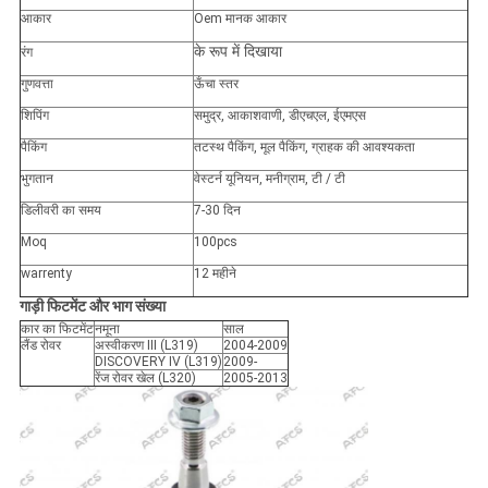
आकार
Oem मानक आकार
के रूप में दिखाया
रंग
गुणवत्ता
ऊँचा स्तर
शिपिंग
समुद्र, आकाशवाणी, डीएचएल, ईएमएस
पैकिंग
तटस्थ पैकिंग, मूल पैकिंग, ग्राहक की आवश्यकता
भुगतान
वेस्टर्न यूनियन, मनीग्राम, टी / टी
डिलीवरी का समय
7-30 दिन
Moq
100pcs
warrenty
12 महीने
गाड़ी
फिटमेंट और भाग संख्या
कार का फिटमेंट
नमूना
साल
लैंड रोवर
अस्वीकरण III (L319)
2004-2009
DISCOVERY IV (L319)
2009-
रेंज रोवर खेल (L320)
2005-2013