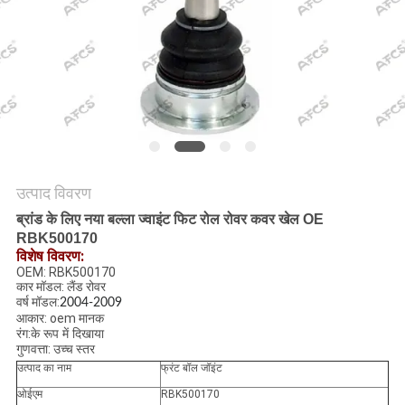
मांगें
साइटमैप
गोपनीयता
नीति
उत्पाद विवरण
ब्रांड के लिए नया बल्ला ज्वाइंट फिट रोल रोवर कवर खेल OE
RBK500170
विशेष विवरण:
OEM: RBK500170
कार मॉडल: लैंड रोवर
वर्ष मॉडल:
2004-2009
आकार: oem मानक
रंग:
के रूप में दिखाया
गुणवत्ता: उच्च स्तर
उत्पाद का नाम
फ्रंट बॉल जॉइंट
ओईएम
RBK500170