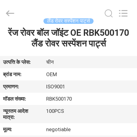
DAXIN
AUTO
SPARE
PARTS
CO.,
लैंड रोवर सस्पेंशन पार्ट्स
LTD.
All
Rights
रेंज रोवर बॉल जॉइंट OE RBK500170
घर
Reserved.
लैंड रोवर सस्पेंशन पार्ट्स
उत्पादों
उत्पत्ति के प्लेस:
चीन
वीडियो
ब्रांड नाम:
OEM
प्रमाणन:
ISO9001
हमारे
मॉडल संख्या:
RBK500170
बारे
न्यूनतम आदेश
100PCS
में
मात्रा:
मूल्य:
negotiable
कारखाने