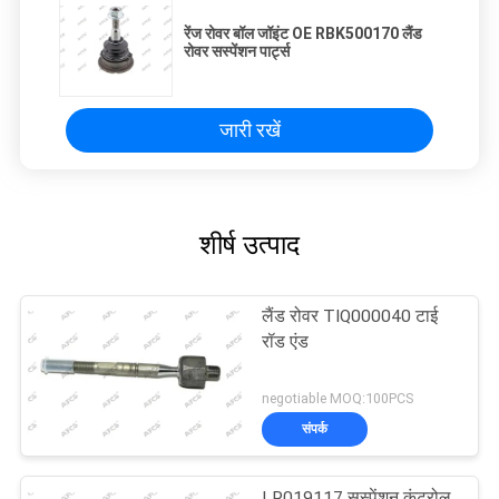
रेंज रोवर बॉल जॉइंट OE RBK500170 लैंड
रोवर सस्पेंशन पार्ट्स
जारी रखें
शीर्ष उत्पाद
लैंड रोवर TIQ000040 टाई
रॉड एंड
negotiable MOQ:100PCS
संपर्क
LR019117 सस्पेंशन कंट्रोल