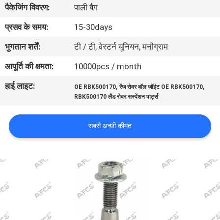
पैकेजिंग विवरण:
पाली बैग
का
दौरा
प्रसव के समय:
15-30days
भुगतान शर्तें:
टी / टी, वेस्टर्न यूनियन, मनीग्राम
गुणवत्ता
आपूर्ति की क्षमता:
10000pcs / month
नियंत्रण
हाई लाइट:
,
,
OE RBK500170
रेंज रोवर बॉल जॉइंट OE RBK500170
RBK500170 लैंड रोवर सस्पेंशन पार्ट्स
हमसे
संपर्क
सबसे अच्छी कीमत
करें
समाचार
उद्धरण