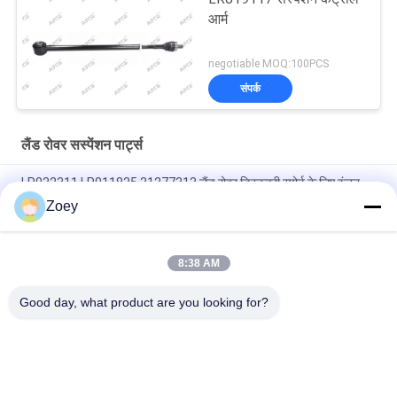
आर्म
negotiable MOQ:100PCS
संपर्क
लैंड रोवर सस्पेंशन पार्ट्स
LR032311 LR011835 31277313 लैंड रोवर डिस्कवरी स्पोर्ट के लिए इंजन
माउंट
Zoey
OEM LR092039 IAF500021 TRANSMISSION MOUNT FOR LAND
ROVER DISCOVERY IV
8:38 AM
LR034637 LR042893 रेडिएटर शीतलक नली लैंड रोवर रेंज रोवर IV के लिए
Good day, what product are you looking for?
लोकप्रिय श्रेणियां
सभी