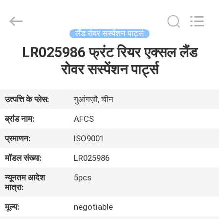
DAXIN
AUTO
SPARE
PARTS
CO.,
लैंड रोवर सस्पेंशन पार्ट्स
LTD.
All
Rights
LR025986 फ्रंट रियर एक्सल लैंड
घर
Reserved.
रोवर सस्पेंशन पार्ट्स
उत्पादों
उत्पत्ति के प्लेस:
गुआंगज़ौ, चीन
वीडियो
ब्रांड नाम:
AFCS
प्रमाणन:
ISO9001
हमारे
मॉडल संख्या:
LR025986
बारे
न्यूनतम आदेश
5pcs
में
मात्रा:
मूल्य:
negotiable
कारखाने