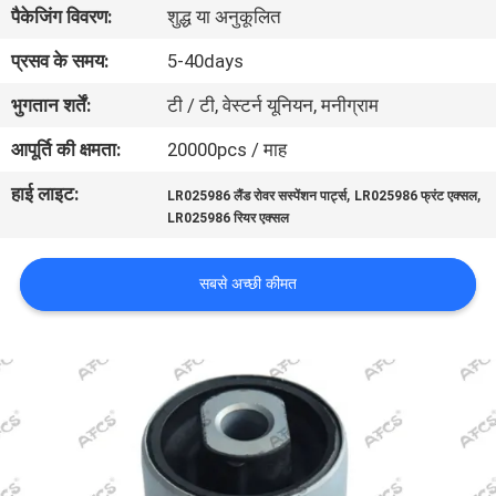
पैकेजिंग विवरण:
शुद्ध या अनुकूलित
का
दौरा
प्रसव के समय:
5-40days
भुगतान शर्तें:
टी / टी, वेस्टर्न यूनियन, मनीग्राम
गुणवत्ता
आपूर्ति की क्षमता:
20000pcs / माह
नियंत्रण
हाई लाइट:
,
,
LR025986 लैंड रोवर सस्पेंशन पार्ट्स
LR025986 फ्रंट एक्सल
LR025986 रियर एक्सल
हमसे
संपर्क
सबसे अच्छी कीमत
करें
समाचार
उद्धरण