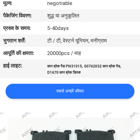
मूल्य:
negotiable
का
पैकेजिंग विवरण:
शुद्ध या अनुकूलित
दौरा
प्रसव के समय:
5-40days
गुणवत्ता
भुगतान शर्तें:
टी / टी, वेस्टर्न यूनियन, मनीग्राम
नियंत्रण
आपूर्ति की क्षमता:
20000pcs / माह
हाई लाइट:
,
,
कार ब्रेक पैड PN31015
00742032 कार ब्रेक पैड
हमसे
D1670 कार ब्रेक डिस्क
संपर्क
करें
सबसे अच्छी कीमत
समाचार
उद्धरण