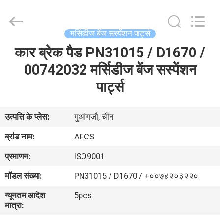
DAXIN
AUTO
SPARE
PARTS
CO.,
मर्सिडीज बेंज सस्पेंशन पार्ट्स
LTD.
All
Rights
कार ब्रेक पैड PN31015 / D1670 /
घर
Reserved.
00742032 मर्सिडीज बेंज सस्पेंशन
उत्पादों
पार्ट्स
वीडियो
उत्पत्ति के प्लेस:
गुआंगज़ौ, चीन
ब्रांड नाम:
AFCS
हमारे
प्रमाणन:
ISO9001
बारे
मॉडल संख्या:
PN31015 / D1670 / +००७४२०३२२०
में
न्यूनतम आदेश
5pcs
मात्रा:
कारखाने