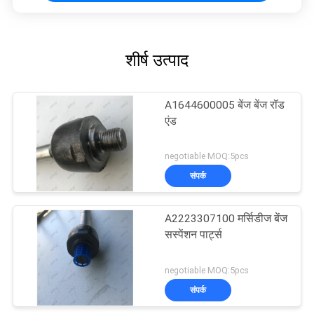
शीर्ष उत्पाद
A1644600005 बेंज बेंज रॉड
एंड
negotiable MOQ:5pcs
संपर्क
A2223307100 मर्सिडीज बेंज
सस्पेंशन पार्ट्स
negotiable MOQ:5pcs
संपर्क