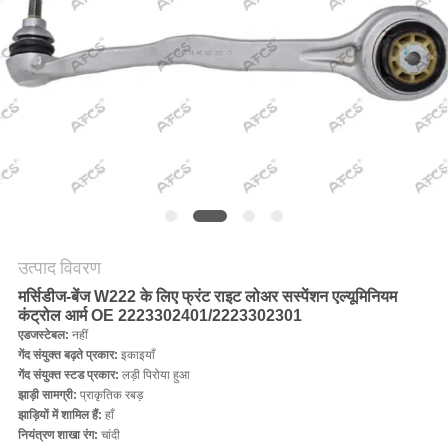
मांगें
साइटमैप
गोपनीयता
नीति
उत्पाद विवरण
मर्सिडीज-बेंज W222 के लिए फ्रंट राइट लोअर सस्पेंशन एल्यूमिनियम
कंट्रोल आर्म OE 2223302401/2223302301
एडजस्टेबल:
नहीं
गेंद संयुक्त बढ़ते प्रकार:
इकाइयाँ
गेंद संयुक्त स्टड प्रकार:
लड़ी पिरोया हुआ
झाड़ी सामग्री:
प्राकृतिक रबड़
झाड़ियों में शामिल हैं:
हाँ
नियंत्रण शाखा रंग:
चांदी