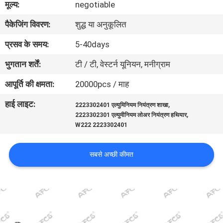
मूल्य:
negotiable
का
पैकेजिंग विवरण:
शुद्ध या अनुकूलित
दौरा
प्रसव के समय:
5-40days
गुणवत्ता
भुगतान शर्तें:
टी / टी, वेस्टर्न यूनियन, मनीग्राम
नियंत्रण
आपूर्ति की क्षमता:
20000pcs / माह
हाई लाइट:
,
2223302401 एल्युमिनियम नियंत्रण शाखा
हमसे
,
2223302301 एल्युमीनियम लोअर नियंत्रण हथियार
संपर्क
W222 2223302401
करें
सबसे अच्छी कीमत
समाचार
उद्धरण