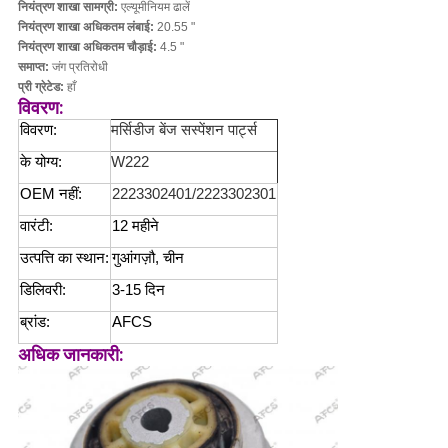
नियंत्रण शाखा सामग्री:
एल्यूमीनियम ढालें
नियंत्रण शाखा अधिकतम लंबाई:
20.55 "
नियंत्रण शाखा अधिकतम चौड़ाई:
4.5 "
समाप्त:
जंग प्रतिरोधी
प्री ग्रेटेड:
हाँ
विवरण:
विवरण:
मर्सिडीज बेंज सस्पेंशन पार्ट्स
के योग्य:
W222
OEM नहीं:
2223302401/2223302301
वारंटी:
12 महीने
उत्पत्ति का स्थान:
गुआंगज़ौ, चीन
डिलिवरी:
3-15 दिन
ब्रांड:
AFCS
अधिक जानकारी: