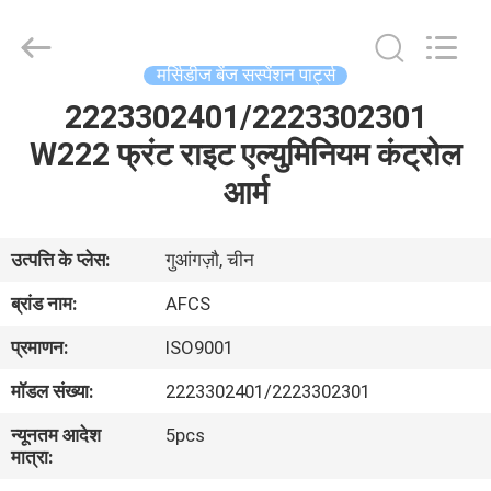
DAXIN
AUTO
SPARE
PARTS
CO.,
मर्सिडीज बेंज सस्पेंशन पार्ट्स
LTD.
All
Rights
2223302401/2223302301
घर
Reserved.
W222 फ्रंट राइट एल्युमिनियम कंट्रोल
उत्पादों
आर्म
वीडियो
उत्पत्ति के प्लेस:
गुआंगज़ौ, चीन
ब्रांड नाम:
AFCS
हमारे
प्रमाणन:
ISO9001
बारे
मॉडल संख्या:
2223302401/2223302301
में
न्यूनतम आदेश
5pcs
मात्रा:
कारखाने