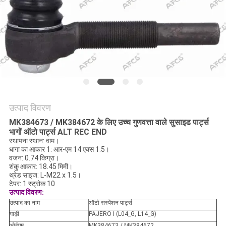
मांगें
साइटमैप
गोपनीयता
नीति
उत्पाद विवरण
MK384673 / MK384672 के लिए उच्च गुणवत्ता वाले सुसाइड पार्ट्स
भागों ऑटो पार्ट्स ALT REC END
स्थापना स्थान: वाम।
धागा का आकार 1: आर-एम 14 एक्स 1.5।
वजन: 0.74 किग्रा।
शंकु आकार: 18.45 मिमी।
थ्रेड साइज: L-M22 x 1.5।
टेपर: 1 स्ट्रोक 10
उत्पाद विवरण:
उत्पाद का नाम
ऑटो सस्पेंशन पार्ट्स
गाड़ी
PAJERO I (L04_G, L14_G)
ओईएम
MK384673 / MK384672