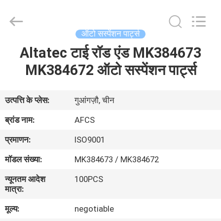
DAXIN
AUTO
SPARE
PARTS
CO.,
ऑटो सस्पेंशन पार्ट्स
LTD.
All
Rights
Altatec टाई रॉड एंड MK384673
घर
Reserved.
MK384672 ऑटो सस्पेंशन पार्ट्स
उत्पादों
उत्पत्ति के प्लेस:
गुआंगज़ौ, चीन
वीडियो
ब्रांड नाम:
AFCS
प्रमाणन:
ISO9001
हमारे
मॉडल संख्या:
MK384673 / MK384672
बारे
न्यूनतम आदेश
100PCS
में
मात्रा:
मूल्य:
negotiable
कारखाने