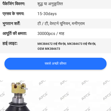
पैकेजिंग विवरण:
शुद्ध या अनुकूलित
का
दौरा
प्रसव के समय:
15-30days
भुगतान शर्तें:
टी / टी, वेस्टर्न यूनियन, मनीग्राम
गुणवत्ता
आपूर्ति की क्षमता:
30000pcs / माह
नियंत्रण
हाई लाइट:
,
,
MK384672 टाई रॉड एंड
MK384673 टाई रॉड एंड
OEM MK384673
हमसे
संपर्क
सबसे अच्छी कीमत
करें
समाचार
उद्धरण