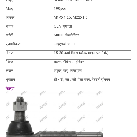
Moq
100pcs
आकार
M14X1.25, M22X1.5
मानक
OEM गुणवत्ता
गारंटी
60000 किलोमीटर
प्रमाणीकरण
आईएसओ 9001
वितरण
15-30 कार्य दिवस (ऑर्डर मात्रा पर निर्भर)
पैकेज
तटस्थ पैकिंग या इच्छित
लदान
समुद्र, वायु, एक्सप्रेस
भुगतान
टी / टी, एल / सी, पैसा ग्राम, वेस्टर्न यूनियन
चित्रों: