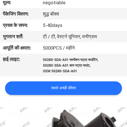
मूल्य:
negotiable
का
पैकेजिंग विवरण:
शुद्ध बॉक्स
दौरा
प्रसव के समय:
5-40days
गुणवत्ता
भुगतान शर्तें:
टी / टी, वेस्टर्न यूनियन, मनीग्राम
नियंत्रण
आपूर्ति की क्षमता:
5000PCS / महीने
हाई लाइट:
,
50280-SDA-A01 सस्पेंशन स्ट्रट माउंटिंग
हमसे
,
50280-SDA-A01 कार स्ट्रट माउंट
संपर्क
OEM 50280-SDA-A01
करें
सबसे अच्छी कीमत
समाचार
उद्धरण