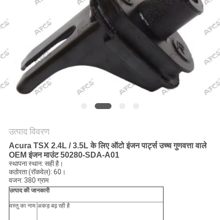
मांगें
साइटमैप
गोपनीयता
नीति
उत्पाद विवरण
Acura TSX 2.4L / 3.5L के लिए ऑटो इंजन पार्ट्स उच्च गुणवत्ता वाले
OEM इंजन माउंट 50280-SDA-A01
स्थापना स्थान: सही है।
कठोरता (रॉकवेल): 60।
वजन: 380 ग्राम
उत्पाद की जानकारी
वस्तु का नाम
अकड़ बढ़ रही है