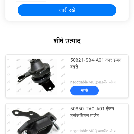
जारी रखें
शीर्ष उत्पाद
50821-S84-A01 कार इंजन
बढ़ते
negotiable MOQ:बातचीत योग्य
संपर्क
50850-TAO-A01 इंजन
ट्रांसमिशन माउंट
negotiable MOQ:बातचीत योग्य