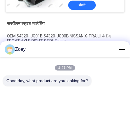
संपर्क
सस्पेंशन स्ट्रट माउंटिंग
OEM 54320- JG01B 54320-JG00B NISSAN X-TRAILII के लिए
FRONT AXLE RIGHT STRUT माउंट
Zoey
OEM 54610-37100 54610-26000 हुंडई सांता फे बेस मॉडल के लिए फ्रंट
एक्सल स्ट्रट माउंट
4:27 PM
48609-02220 48609-20500 टोयोटा कोरोला सेलन के लिए फ्रंट एक्सल राइट
स्ट्रट माउंट
Good day, what product are you looking for?
लोकप्रिय श्रेणियां
सभी
ऑटो सस्पेंशन पार्ट्स
लैंड रोवर सस्पेंशन पार्ट्स
मर्सिडीज बेंज सस्पेंशन 
बीएमडब्ल्यू सस्पेंशन पार्ट्स