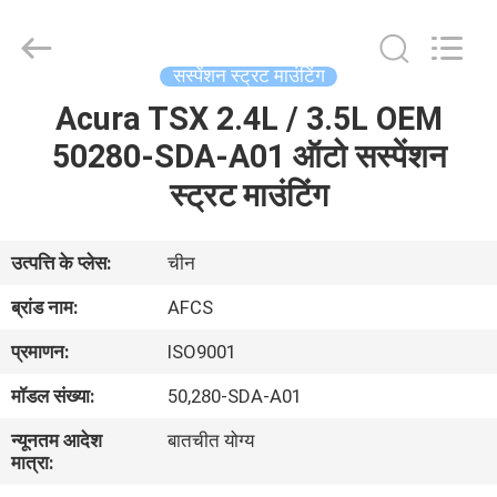
DAXIN
AUTO
SPARE
PARTS
CO.,
सस्पेंशन स्ट्रट माउंटिंग
LTD.
All
Rights
Acura TSX 2.4L / 3.5L OEM
घर
Reserved.
50280-SDA-A01 ऑटो सस्पेंशन
उत्पादों
स्ट्रट माउंटिंग
वीडियो
उत्पत्ति के प्लेस:
चीन
ब्रांड नाम:
AFCS
हमारे
प्रमाणन:
ISO9001
बारे
मॉडल संख्या:
50,280-SDA-A01
में
न्यूनतम आदेश
बातचीत योग्य
मात्रा:
कारखाने