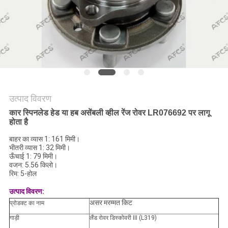
मांगें
साइटमैप
गोपनीयता
नीति
उत्पाद विवरण
कार स्पिनलेड हेड या हब असेंबली व्हील रेंज रोवर LR076692 पर लागू
होता है
बाहर का व्यास 1: 161 मिमी।
भीतरी व्यास 1: 32 मिमी।
ऊँचाई 1: 79 मिमी।
वजन: 5.56 किलो।
रिम: 5-होल
उत्पाद विवरण:
असर मरम्मत किट
प्रोडक्ट का नाम
गाड़ी
लैंड रोवर डिस्कोवरी III (L319)