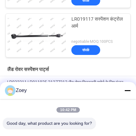
संपर्क
LR019117 सस्पेंशन कंट्रोल
आर्म
negotiable MOQ:100PCS
संपर्क
लैंड रोवर सस्पेंशन पार्ट्स
LR032311 LR011835 31277313 लैंड रोवर डिस्कवरी स्पोर्ट के लिए इंजन
माउंट
Zoey
OEM LR092039 IAF500021 TRANSMISSION MOUNT FOR LAND
ROVER DISCOVERY IV
10:42 PM
LR034637 LR042893 रेडिएटर शीतलक नली लैंड रोवर रेंज रोवर IV के लिए
Good day, what product are you looking for?
लोकप्रिय श्रेणियां
सभी