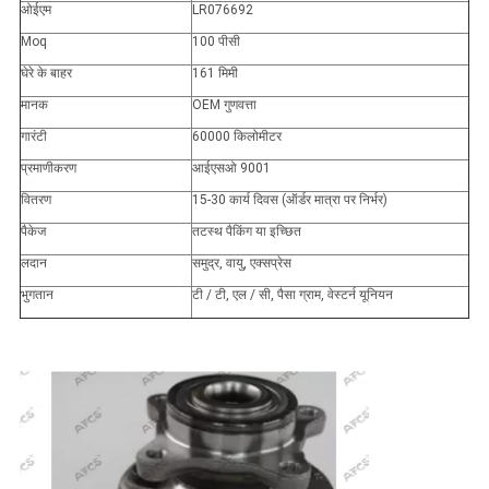
ओईएम
LR076692
Moq
100 पीसी
घेरे के बाहर
161 मिमी
मानक
OEM गुणवत्ता
गारंटी
60000 किलोमीटर
प्रमाणीकरण
आईएसओ 9001
वितरण
15-30 कार्य दिवस (ऑर्डर मात्रा पर निर्भर)
पैकेज
तटस्थ पैकिंग या इच्छित
लदान
समुद्र, वायु, एक्सप्रेस
भुगतान
टी / टी, एल / सी, पैसा ग्राम, वेस्टर्न यूनियन