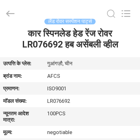
DAXIN
AUTO
SPARE
PARTS
CO.,
लैंड रोवर सस्पेंशन पार्ट्स
LTD.
All
Rights
कार स्पिनलेड हेड रेंज रोवर
घर
Reserved.
LR076692 हब असेंबली व्हील
उत्पादों
उत्पत्ति के प्लेस:
गुआंगज़ौ, चीन
वीडियो
ब्रांड नाम:
AFCS
प्रमाणन:
ISO9001
हमारे
मॉडल संख्या:
LR076692
बारे
न्यूनतम आदेश
100PCS
में
मात्रा:
मूल्य:
negotiable
कारखाने