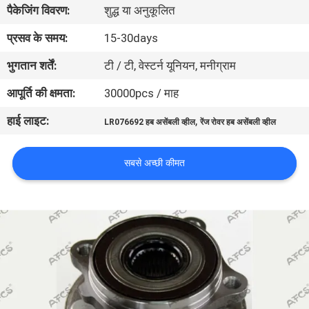
पैकेजिंग विवरण:
शुद्ध या अनुकूलित
का
दौरा
प्रसव के समय:
15-30days
भुगतान शर्तें:
टी / टी, वेस्टर्न यूनियन, मनीग्राम
गुणवत्ता
आपूर्ति की क्षमता:
30000pcs / माह
नियंत्रण
हाई लाइट:
,
LR076692 हब असेंबली व्हील
रेंज रोवर हब असेंबली व्हील
हमसे
सबसे अच्छी कीमत
संपर्क
करें
समाचार
उद्धरण