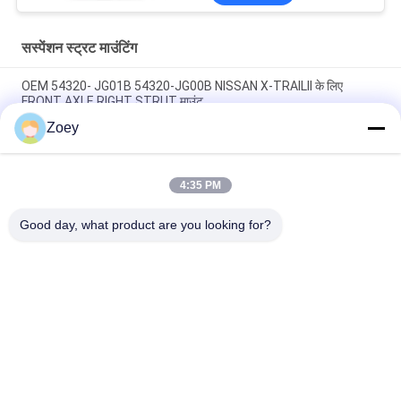
सस्पेंशन स्ट्रट माउंटिंग
OEM 54320- JG01B 54320-JG00B NISSAN X-TRAILII के लिए
FRONT AXLE RIGHT STRUT माउंट
Zoey
OEM 54610-37100 54610-26000 हुंडई सांता फे बेस मॉडल के लिए फ्रंट
एक्सल स्ट्रट माउंट
4:35 PM
48609-02220 48609-20500 टोयोटा कोरोला सेलन के लिए फ्रंट एक्सल राइट
स्ट्रट माउंट
Good day, what product are you looking for?
लोकप्रिय श्रेणियां
सभी
ऑटो सस्पेंशन पार्ट्स
लैंड रोवर सस्पेंशन पार्ट्स
मर्सिडीज बेंज सस्पेंशन 
बीएमडब्ल्यू सस्पेंशन पार्ट्स
पार्ट्स