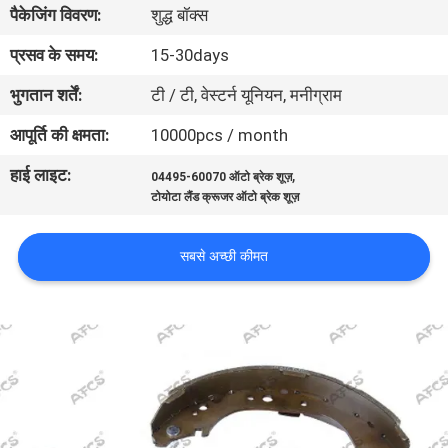
पैकेजिंग विवरण:
शुद्ध बॉक्स
का
दौरा
प्रसव के समय:
15-30days
भुगतान शर्तें:
टी / टी, वेस्टर्न यूनियन, मनीग्राम
गुणवत्ता
आपूर्ति की क्षमता:
10000pcs / month
नियंत्रण
हाई लाइट:
,
04495-60070 ऑटो ब्रेक शूज़
टोयोटा लैंड क्रूजर ऑटो ब्रेक शूज़
हमसे
संपर्क
सबसे अच्छी कीमत
करें
समाचार
उद्धरण