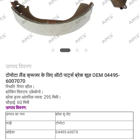
मांगें
साइटमैप
गोपनीयता
नीति
उत्पाद विवरण
टोयोटा लैंड क्रूजर के लिए ऑटो पार्ट्स ब्रेक शूज़ OEM 04495-
6007070
स्थिति: रियर व्हील।
ब्रेकिंग सिस्टम: एकेबोनो।
ब्रेक ड्रम आंतरिक व्यास: 295 मिमी।
चौड़ाई: 60 मिमी
उत्पाद विवरण:
उत्पाद का नाम
ब्रेक शू सेट
गाड़ी
टोयोटा
ओईएम
04495-60070