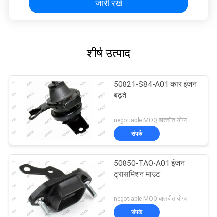
जारी रखें
शीर्ष उत्पाद
50821-S84-A01 कार इंजन
बढ़ते
negotiable MOQ:बातचीत योग्य
संपर्क
50850-TAO-A01 इंजन
ट्रांसमिशन माउंट
negotiable MOQ:बातचीत योग्य
संपर्क