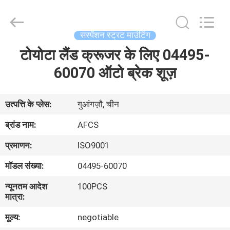
DAXIN
AUTO
SPARE
PARTS
CO.,
सस्पेंशन स्ट्रट माउंटिंग
LTD.
All
Rights
टोयोटा लैंड क्रूजर के लिए 04495-
घर
Reserved.
60070 ऑटो ब्रेक शूज़
उत्पादों
उत्पत्ति के प्लेस:
गुआंगज़ौ, चीन
वीडियो
ब्रांड नाम:
AFCS
प्रमाणन:
ISO9001
हमारे
मॉडल संख्या:
04495-60070
बारे
न्यूनतम आदेश
100PCS
में
मात्रा:
मूल्य:
negotiable
कारखाने