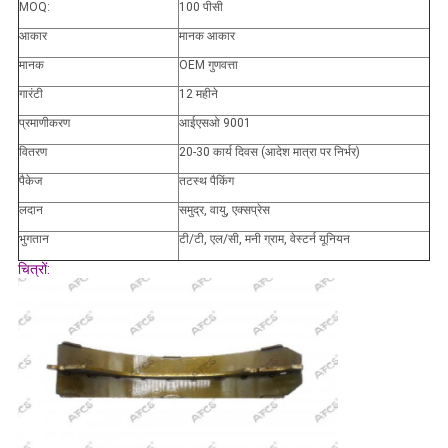
MOQ:
100 पीसी
आकार
मानक आकार
मानक
OEM गुणवत्ता
गारंटी
12 महीने
प्रमाणीकरण
आईएसओ 9001
वितरण
20-30 कार्य दिवस (आदेश मात्रा पर निर्भर)
पैकेज
तटस्थ पैकिंग
लदान
समुद्र, वायु, एक्सप्रेस
भुगतान
टी/टी, एल/सी, मनी ग्राम, वेस्टर्न यूनियन
चित्रों: