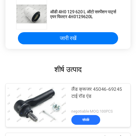
ऑडी 4H0 129 620 L ऑटो सस्पेंशन पार्ट्स
एयर फिल्टर 4H0129620L
जारी रखें
शीर्ष उत्पाद
लैंड क्रूजर 45046-69245
टाई रॉड एंड
negotiable MOQ:100PCS
संपर्क