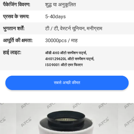
पैकेजिंग विवरण:
शुद्ध या अनुकूलित
का
दौरा
प्रसव के समय:
5-40days
भुगतान शर्तें:
टी / टी, वेस्टर्न यूनियन, मनीग्राम
गुणवत्ता
आपूर्ति की क्षमता:
30000pcs / माह
नियंत्रण
हाई लाइट:
,
ऑडी 4H0 ऑटो सस्पेंशन पार्ट्स
,
4H0129620L ऑटो सस्पेंशन पार्ट्स
हमसे
ISO9001 ऑटो एयर फिल्टर
संपर्क
सबसे अच्छी कीमत
करें
समाचार
उद्धरण