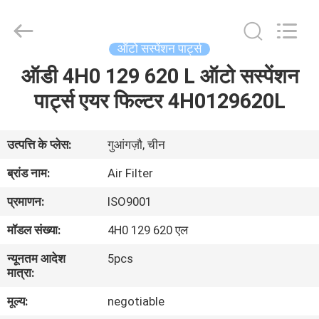
DAXIN
AUTO
SPARE
PARTS
CO.,
ऑटो सस्पेंशन पार्ट्स
LTD.
All
Rights
ऑडी 4H0 129 620 L ऑटो सस्पेंशन
घर
Reserved.
पार्ट्स एयर फिल्टर 4H0129620L
उत्पादों
उत्पत्ति के प्लेस:
गुआंगज़ौ, चीन
वीडियो
ब्रांड नाम:
Air Filter
प्रमाणन:
ISO9001
हमारे
मॉडल संख्या:
4H0 129 620 एल
बारे
न्यूनतम आदेश
5pcs
में
मात्रा:
मूल्य:
negotiable
कारखाने