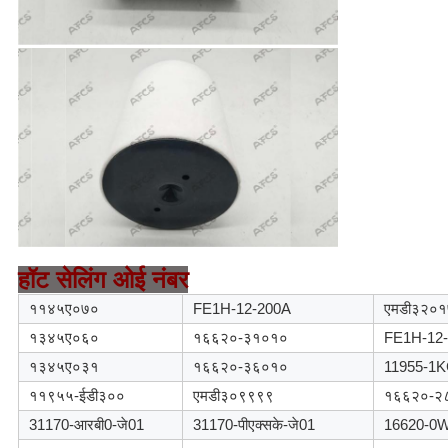
हॉट सेलिंग ओई नंबर
११४५ए०७०
FE1H-12-200A
एमडी३२०
१३४५ए०६०
१६६२०-३१०१०
FE1H-12-
१३४५ए०३१
१६६२०-३६०१०
11955-1
११९५५-ईडी३००
एमडी३०९९९९
१६६२०-२
31170-आरबी0-जे01
31170-पीएक्सके-जे01
16620-0