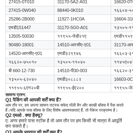
27415-0T010
31170-5A2-A01
16620-0T
27415-0W040
88440-0K010
१६६०४-५
25286-2B000
11927-1HC0A
16604-31
एमडी151447
31170-5G0-A01
१३५०५-१
13505-50030
११९५५-जेडी२१ए
एमडी११५
90480-18001
14510-आरसीए-ए01
31170-आर
14520-आरसीए-ए01
एमडी३२९९७६
१६६०३-३
१६६२०-७५०१०
१३५०५-११०४०
११४५ए०४
बी 660-12-730
14510-पी30-003
१६६२०-३
१३५०५-६२०४०
एमडी३०८८८२
16603-0C
११९५५-६एन२०बी
११९५५-ईए२००
११९५५-जे
सामान्य प्रश्न:
Q1
पैकिंग की आपकी शर्तें क्या हैं?
.
आम तौर पर, हम अपना सामान तटस्थ सफेद पॉली बैग और काखी बॉक्स में पैक करते
हैं।यदि आपके पास बॉक्स के लिए विशेष आवश्यकताएं हैं, तो पैकेज परक्राम्य है।
Q2
एमओ . क्या है
क्यू?
.
ए: अगर हमारे पास स्टॉक है तो आम तौर पर हम किसी भी मात्रा में आपूर्ति 
कर सकते हैं।
Q3
आपके भुगतान की शर्तें क्या हैं?
.