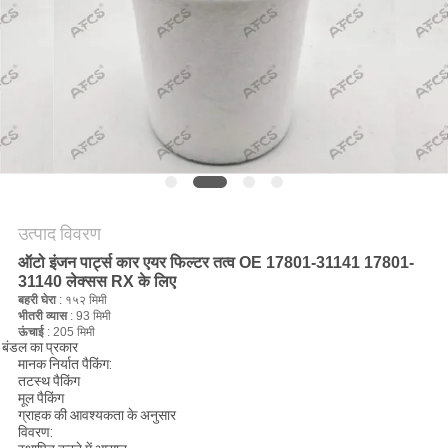
मांगें
साइटमैप
गोपनीयता
नीति
उत्पाद विवरण
ऑटो इंजन पार्ट्स कार एयर फिल्टर तत्व OE 17801-31141 17801-
31140 लेक्सस RX के लिए
बहरी घेरा
: १५२ मिमी
भीतरी व्यास
: 93 मिमी
ऊंचाई
: 205 मिमी
बंडल का प्रकार
मानक निर्यात पैकिंग:
तटस्थ पैकिंग
मूल पैकिंग
ग्राहक की आवश्यकता के अनुसार
विवरण: