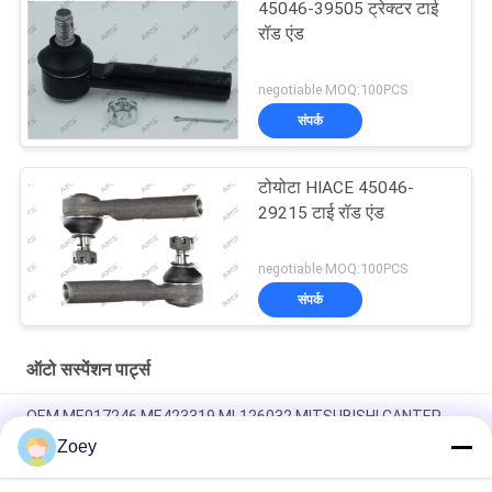
45046-39505 ट्रेक्टर टाई
रॉड एंड
negotiable MOQ:100PCS
संपर्क
टोयोटा HIACE 45046-
29215 टाई रॉड एंड
negotiable MOQ:100PCS
संपर्क
ऑटो सस्पेंशन पार्ट्स
OEM ME017246 ME423319 ML126032 MITSUBISHI CANTER
4M42-0AT के लिए एयर फ़िल्टर
Zoey
OEM MB120298 MB120476 एयर फ़िल्टर MITSUBISHI CANTER