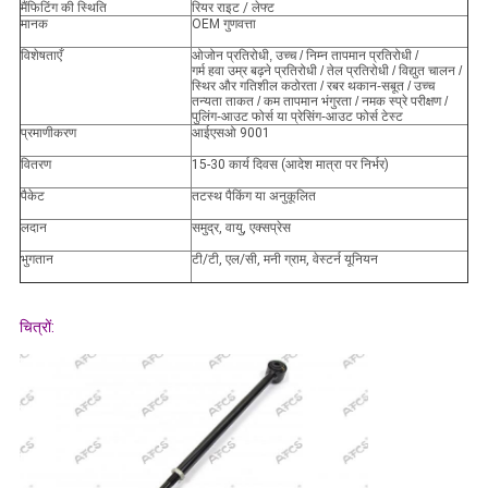
मैं
फिटिंग की स्थिति
रियर राइट / लेफ्ट
मानक
OEM गुणवत्ता
विशेषताएँ
ओजोन प्रतिरोधी, उच्च / निम्न तापमान प्रतिरोधी /
गर्म हवा उम्र बढ़ने प्रतिरोधी / तेल प्रतिरोधी / विद्युत चालन /
स्थिर और गतिशील कठोरता / रबर थकान-सबूत / उच्च
तन्यता ताकत / कम तापमान भंगुरता / नमक स्प्रे परीक्षण /
पुलिंग-आउट फोर्स या प्रेसिंग-आउट फोर्स टेस्ट
प्रमाणीकरण
आईएसओ 9001
वितरण
15-30 कार्य दिवस (आदेश मात्रा पर निर्भर)
पैकेट
तटस्थ पैकिंग या अनुकूलित
लदान
समुद्र, वायु, एक्सप्रेस
भुगतान
टी/टी, एल/सी, मनी ग्राम, वेस्टर्न यूनियन
चित्रों: