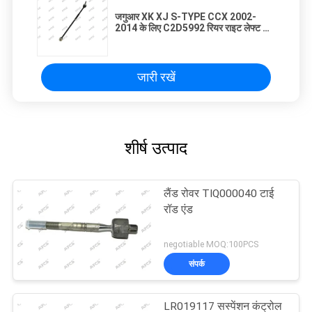
जगुआर XK XJ S-TYPE CCX 2002-
2014 के लिए C2D5992 रियर राइट लेफ्ट टाई
रॉड एंड
जारी रखें
शीर्ष उत्पाद
लैंड रोवर TIQ000040 टाई
रॉड एंड
negotiable MOQ:100PCS
संपर्क
LR019117 सस्पेंशन कंट्रोल