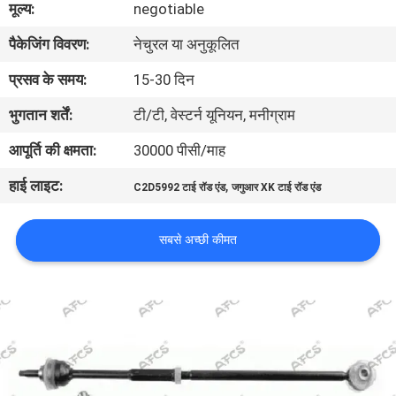
मूल्य:
negotiable
का
पैकेजिंग विवरण:
नेचुरल या अनुकूलित
दौरा
प्रसव के समय:
15-30 दिन
गुणवत्ता
भुगतान शर्तें:
टी/टी, वेस्टर्न यूनियन, मनीग्राम
नियंत्रण
आपूर्ति की क्षमता:
30000 पीसी/माह
हाई लाइट:
,
C2D5992 टाई रॉड एंड
जगुआर XK टाई रॉड एंड
हमसे
संपर्क
सबसे अच्छी कीमत
करें
समाचार
उद्धरण