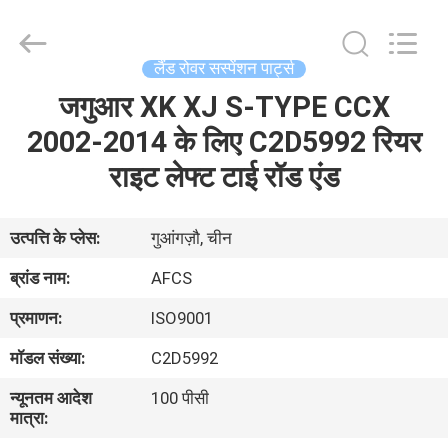
DAXIN
AUTO
SPARE
PARTS
CO.,
लैंड रोवर सस्पेंशन पार्ट्स
LTD.
All
Rights
जगुआर XK XJ S-TYPE CCX
घर
Reserved.
2002-2014 के लिए C2D5992 रियर
उत्पादों
राइट लेफ्ट टाई रॉड एंड
वीडियो
उत्पत्ति के प्लेस:
गुआंगज़ौ, चीन
ब्रांड नाम:
AFCS
हमारे
प्रमाणन:
ISO9001
बारे
मॉडल संख्या:
C2D5992
में
न्यूनतम आदेश
100 पीसी
मात्रा:
कारखाने