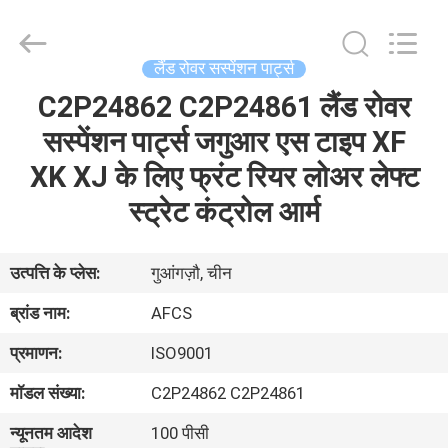
DAXIN
AUTO
SPARE
PARTS
CO.,
लैंड रोवर सस्पेंशन पार्ट्स
LTD.
All
Rights
C2P24862 C2P24861 लैंड रोवर
घर
Reserved.
सस्पेंशन पार्ट्स जगुआर एस टाइप XF
उत्पादों
XK XJ के लिए फ्रंट रियर लोअर लेफ्ट
स्ट्रेट कंट्रोल आर्म
वीडियो
उत्पत्ति के प्लेस:
गुआंगज़ौ, चीन
हमारे
ब्रांड नाम:
AFCS
बारे
प्रमाणन:
ISO9001
में
मॉडल संख्या:
C2P24862 C2P24861
कारखाने
न्यूनतम आदेश
100 पीसी