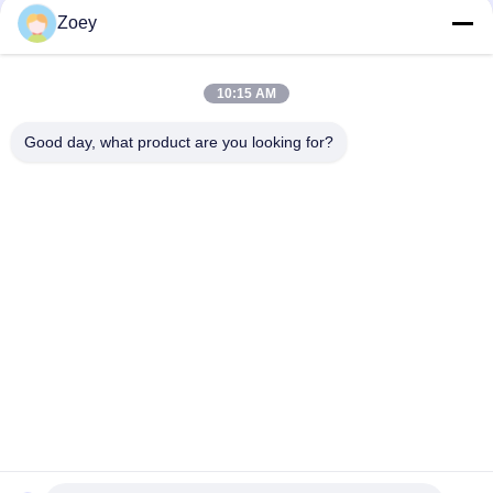
माउंट
Zoey
OEM LR092039 IAF500021 TRANSMISSION MOUNT FOR LAND
ROVER DISCOVERY IV
10:15 AM
LR034637 LR042893 रेडिएटर शीतलक नली लैंड रोवर रेंज रोवर IV के लिए
Good day, what product are you looking for?
लोकप्रिय श्रेणियां
सभी
ऑटो सस्पेंशन पार्ट्स
लैंड रोवर सस्पेंशन पार्ट्स
मर्सिडीज बेंज सस्पेंशन 
बीएमडब्ल्यू सस्पेंशन पार्ट्स
पार्ट्स
कार सस्पेंशन झाड़ी
कार का इंजन माउंट करना
सस्पेंशन स्ट्रट माउंटिंग
सदमे अवशोषक बूट