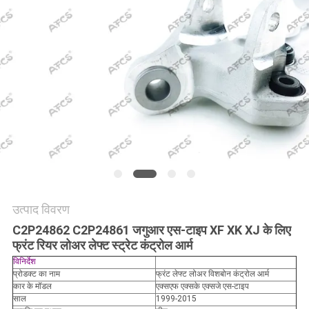
मांगें
साइटमैप
गोपनीयता
नीति
उत्पाद विवरण
C2P24862 C2P24861 जगुआर एस-टाइप XF XK XJ के लिए
फ्रंट रियर लोअर लेफ्ट स्ट्रेट कंट्रोल आर्म
विनिर्देश
प्रोडक्ट का नाम
फ्रंट लेफ्ट लोअर विशबोन कंट्रोल आर्म
कार के मॉडल
एक्सएफ एक्सके एक्सजे एस-टाइप
साल
1999-2015