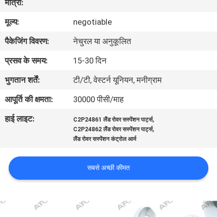
मात्रा:
का
मूल्य:
negotiable
दौरा
पैकेजिंग विवरण:
नेचुरल या अनुकूलित
गुणवत्ता
प्रसव के समय:
15-30 दिन
नियंत्रण
भुगतान शर्तें:
टी/टी, वेस्टर्न यूनियन, मनीग्राम
आपूर्ति की क्षमता:
30000 पीसी/माह
हमसे
हाई लाइट:
,
C2P24861 लैंड रोवर सस्पेंशन पार्ट्स
संपर्क
,
C2P24862 लैंड रोवर सस्पेंशन पार्ट्स
करें
लैंड रोवर सस्पेंशन कंट्रोल आर्म
सबसे अच्छी कीमत
समाचार
उद्धरण