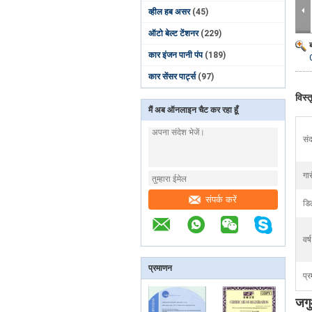
व्हील हब असर
(45)
ऑटो बेल्ट टेंशनर
(229)
कार इंजन पानी पंप
(189)
कार सेंसर पार्ट्स
(97)
विस्
मैं अब ऑनलाइन चैट कर रहा हूँ
संद
गार
संपर्क करें
डि
वर्ष
प्रमाणन
प्र
जग