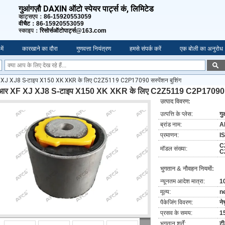
गुआंगज़ौ DAXIN ऑटो स्पेयर पार्ट्स कं, लिमिटेड
व्हाट्सएप：
86-15920553059
वीचैट：86-15920553059
स्काइप：
रिसोर्सऑटोपार्ट्स@163.com
में
कारखाने का दौरा
गुणवत्ता नियंत्रण
हमसे संपर्क करें
एक बोली का अनुरोध
 XJ XJ8 S-टाइप X150 XK XKR के लिए C2Z5119 C2P17090 सस्पेंशन बुशिंग
आर XF XJ XJ8 S-टाइप X150 XK XKR के लिए C2Z5119 C2P17090 सस्
उत्पाद विवरण:
उत्पत्ति के प्लेस:
गु
ब्रांड नाम:
A
प्रमाणन:
I
C
मॉडल संख्या:
C
भुगतान & नौवहन नियमों:
न्यूनतम आदेश मात्रा:
10
मूल्य:
n
पैकेजिंग विवरण:
ने
प्रसव के समय:
1
भुगतान शर्तें:
टी