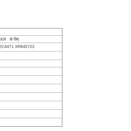
R . के लिए
2C4471 XR845722