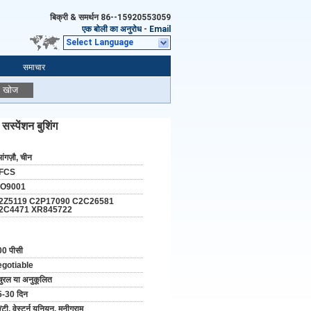
बिक्री & समर्थन
86--15920553059
एक बोली का अनुरोध
-
Email
Select Language
समाचार
खोज
पेंशन बुशिंग
आंगज़ौ, चीन
FCS
SO9001
2Z5119 C2P17090 C2C26581
2C4471 XR845722
0 पीसी
egotiable
चुरल या अनुकूलित
5-30 दिन
/टी, वेस्टर्न यूनियन, मनीग्राम