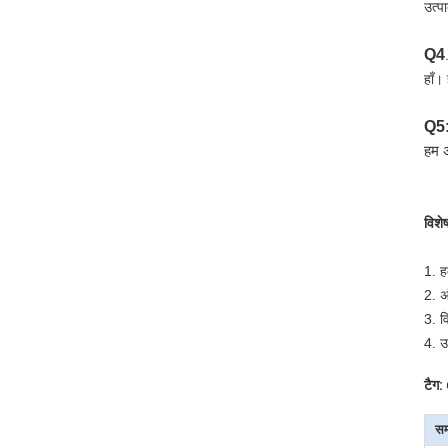
उत्प
Q4
हाँ।
Q5: 
हम अ
विशे
1. ह
2. अं
3. व
4. उ
टैग:
सम