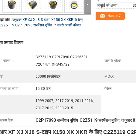
आपूर्ति की क्षमता:
30
संपर्क करें
बड़ी छवि :
जगुआर XF XJ XJ8 S-टाइप X150 XK XKR के लिए
C2Z5119 C2P17090 सस्पेंशन बुशिंग
सबसे अच्छी कीमत
तृत उत्पाद विवरण
C2Z5119 C2P17090 C2C26581
र्भ संक्या।:
कार के मॉडल:
C2C4471 XR845722
ंटी:
60000 किलोमीटर
MOQ:
लीवरी का समय:
15-30 दिन
पैकेज:
1999-2007, 2017-2019, 2011-2016,
:
2017-2019, 2008-2015
C2P17090 सस्पेंशन बुशिंग
C2Z5119 सस्पेंशन बुशिंग
जगुआर XJ8
मुखता देना:
,
,
ुआर XF XJ XJ8 S-टाइप X150 XK XKR के लिए C2Z5119 C2P170