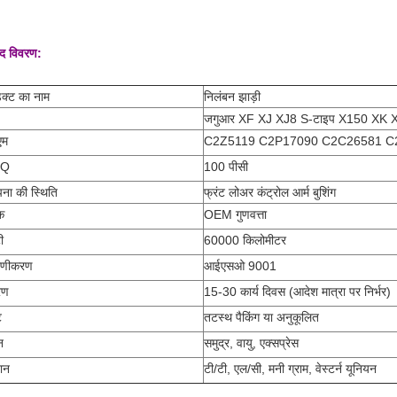
ाद विवरण:
डक्ट का नाम
निलंबन झाड़ी
जगुआर XF XJ XJ8 S-टाइप X150 XK XK
एम
C2Z5119 C2P17090 C2C26581 C
Q
100 पीसी
पना की स्थिति
फ्रंट लोअर कंट्रोल आर्म बुशिंग
क
OEM गुणवत्ता
ी
60000 किलोमीटर
माणीकरण
आईएसओ 9001
रण
15-30 कार्य दिवस (आदेश मात्रा पर निर्भर)
ट
तटस्थ पैकिंग या अनुकूलित
न
समुद्र, वायु, एक्सप्रेस
ान
टी/टी, एल/सी, मनी ग्राम, वेस्टर्न यूनियन