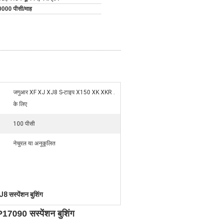
000 पीसी/माह
जगुआर XF XJ XJ8 S-टाइप X150 XK XKR .
के लिए
100 पीसी
नेचुरल या अनुकूलित
 सस्पेंशन बुशिंग
90 सस्पेंशन बुशिंग