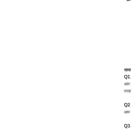
सामान
Q1
आम त
परक्
Q2
आम त
Q3