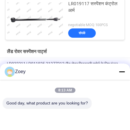
LR019117 सस्पेंशन कंट्रोल
आर्म
negotiable MOQ:100PCS
संपर्क
लैंड रोवर सस्पेंशन पार्ट्स
LR032311 LR011835 31277313 लैंड रोवर डिस्कवरी स्पोर्ट के लिए इंजन
माउंट
Zoey
OEM LR092039 IAF500021 TRANSMISSION MOUNT FOR LAND
ROVER DISCOVERY IV
8:13 AM
LR034637 LR042893 रेडिएटर शीतलक नली लैंड रोवर रेंज रोवर IV के लिए
Good day, what product are you looking for?
लोकप्रिय श्रेणियां
सभी