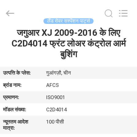
DAXIN
AUTO
SPARE
PARTS
CO.,
लैंड रोवर सस्पेंशन पार्ट्स
LTD.
All
Rights
जगुआर XJ 2009-2016 के लिए
घर
Reserved.
C2D4014 फ्रंट लोअर कंट्रोल आर्म
उत्पादों
बुशिंग
वीडियो
उत्पत्ति के प्लेस:
गुआंगज़ौ, चीन
ब्रांड नाम:
AFCS
हमारे
प्रमाणन:
ISO9001
बारे
मॉडल संख्या:
C2D4014
में
न्यूनतम आदेश
100 पीसी
मात्रा:
कारखाने