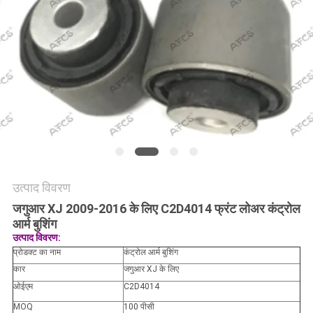
मांगें
साइटमैप
गोपनीयता
नीति
उत्पाद विवरण
जगुआर XJ 2009-2016 के लिए C2D4014 फ्रंट लोअर कंट्रोल
आर्म बुशिंग
उत्पाद विवरण:
प्रोडक्ट का नाम
कंट्रोल आर्म बुशिंग
कार
जगुआर XJ के लिए
ओईएम
C2D4014
MOQ
100 पीसी