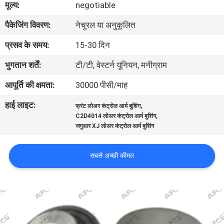
मूल्य:
negotiable
का
पैकेजिंग विवरण:
नेचुरल या अनुकूलित
दौरा
प्रसव के समय:
15-30 दिन
गुणवत्ता
भुगतान शर्तें:
टी/टी, वेस्टर्न यूनियन, मनीग्राम
नियंत्रण
आपूर्ति की क्षमता:
30000 पीसी/माह
हाई लाइट:
,
फ्रंट लोअर कंट्रोल आर्म बुशिंग
हमसे
,
C2D4014 लोअर कंट्रोल आर्म बुशिंग
संपर्क
जगुआर XJ लोअर कंट्रोल आर्म बुशिंग
करें
सबसे अच्छी कीमत
समाचार
उद्धरण