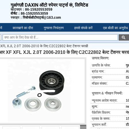
गुआंगज़ौ DAXIN ऑटो स्पेयर पार्ट्स कं, लिमिटेड
व्हाट्सएप：
86-15920553059
वीचैट：86-15920553059
स्काइप：
रिसोर्सऑटोपार्ट्स@163.com
में
कारखाने का दौरा
गुणवत्ता नियंत्रण
हमसे संपर्क करें
एक बोली का अनुरोध
 XFL XJL 2.0T 2006-2010 के लिए C2C22802 बेल्ट टेंशनर चरखी
आर XF XFL XJL 2.0T 2006-2010 के लिए C2C22802 बेल्ट टेंशनर चरख
उत्पाद विवरण:
उत्पत्ति के प्लेस:
गु
ब्रांड नाम:
A
प्रमाणन:
I
मॉडल संख्या:
C
भुगतान & नौवहन नियमों:
न्यूनतम आदेश मात्रा:
10
मूल्य:
n
पैकेजिंग विवरण:
ने
प्रसव के समय:
1
भुगतान शर्तें:
टी