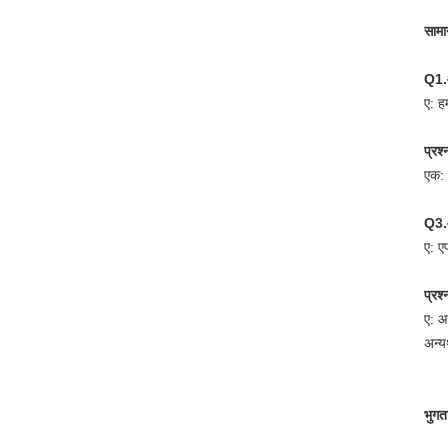
सामान
Q1.आ
ए: ह
प्रश
एक: 
Q3.आ
ए: 
प्रश
ए: आ
अन्य
भुगत