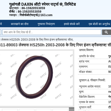
गुआंगज़ौ DAXIN ऑटो स्पेयर पार्ट्स कं, लिमिटेड
व्हाट्सएप：
86-15920553059
वीचैट：86-15920553059
स्काइप：
रिसोर्सऑटोपार्ट्स@163.com
में
कारखाने का दौरा
गुणवत्ता नियंत्रण
हमसे संपर्क करें
एक बोली का अनुरोध
ेक्सस HS250h 2003-2008 के लिए रियर इंजन क्रैंकशाफ्ट सील;
11-89003 लेक्सस HS250h 2003-2008 के लिए रियर इंजन क्रैंकशाफ्ट स
उत्पाद विवरण:
उत्पत्ति के प्लेस:
गु
ब्रांड नाम:
A
प्रमाणन:
I
मॉडल संख्या:
9
भुगतान & नौवहन नियमों:
न्यूनतम आदेश मात्रा:
10
मूल्य:
n
पैकेजिंग विवरण:
ने
प्रसव के समय:
1
भुगतान शर्तें:
टी