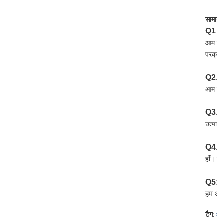
सामान
Q1
आम त
परक्
Q2
आम त
Q3
उत्प
Q4
हाँ।
Q5: 
हम अ
टैग: