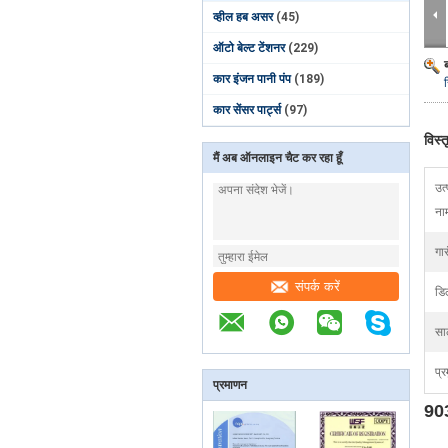
व्हील हब असर
(45)
ऑटो बेल्ट टेंशनर
(229)
कार इंजन पानी पंप
(189)
कार सेंसर पार्ट्स
(97)
विस्
मैं अब ऑनलाइन चैट कर रहा हूँ
उत
ना
गार
संपर्क करें
डि
सा
प्र
प्रमाणन
903