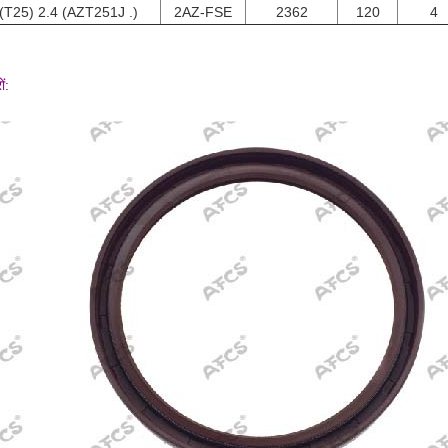
(T25) 2.4 (AZT251J .)
2AZ-FSE
2362
120
4
ों: