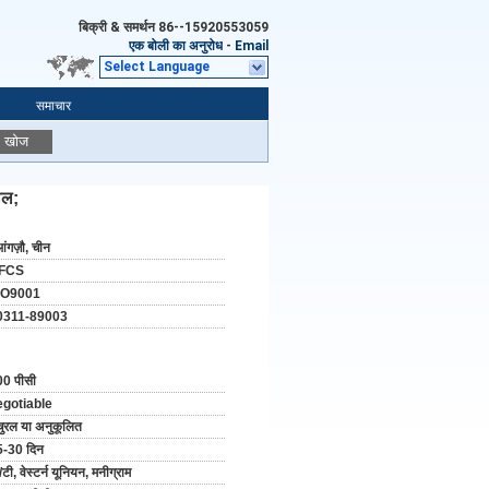
बिक्री & समर्थन
86--15920553059
एक बोली का अनुरोध
-
Email
Select Language
समाचार
खोज
ील;
आंगज़ौ, चीन
FCS
SO9001
0311-89003
0 पीसी
egotiable
चुरल या अनुकूलित
5-30 दिन
/टी, वेस्टर्न यूनियन, मनीग्राम