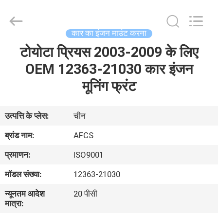
DAXIN
AUTO
SPARE
PARTS
CO.,
कार का इंजन माउंट करना
LTD.
All
Rights
टोयोटा प्रियस 2003-2009 के लिए
घर
Reserved.
OEM 12363-21030 कार इंजन
उत्पादों
मूनिंग फ्रंट
वीडियो
उत्पत्ति के प्लेस:
चीन
ब्रांड नाम:
AFCS
हमारे
प्रमाणन:
ISO9001
बारे
मॉडल संख्या:
12363-21030
में
न्यूनतम आदेश
20 पीसी
मात्रा:
कारखाने