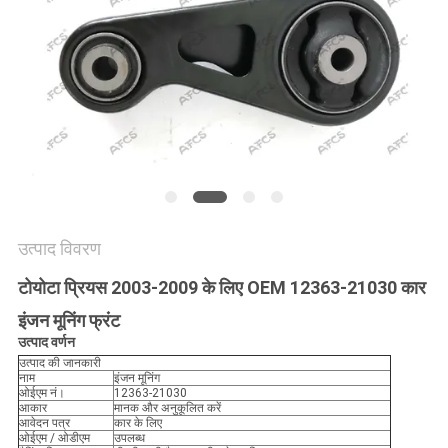
मांगें
साइटमैप
गोपनीयता
नीति
उत्पाद विवरण
टोयोटा प्रियस 2003-2009 के लिए OEM 12363-21030 कार
इंजन मूनिंग फ्रंट
उत्पाद वर्णन
उत्पाद की जानकारी
नाम
इंजन मूनिंग
ओईएम नं।
12363-21030
आकार
मानक और अनुकूलित करें
आवेदन पत्र
कार के लिए
ओईएम / ओडीएम
उपलब्ध