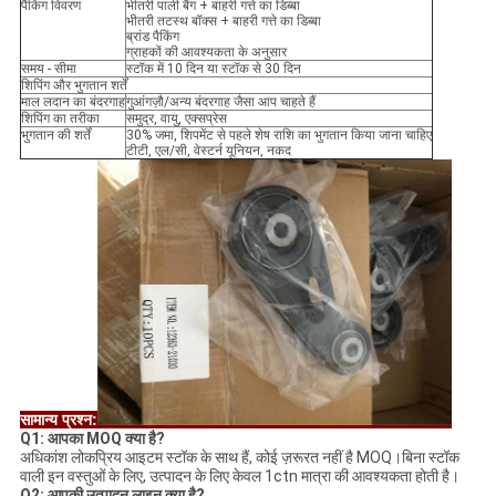
पैकिंग विवरण
भीतरी पाली बैग + बाहरी गत्ते का डिब्बा
भीतरी तटस्थ बॉक्स + बाहरी गत्ते का डिब्बा
ब्रांड पैकिंग
ग्राहकों की आवश्यकता के अनुसार
समय - सीमा
स्टॉक में 10 दिन या स्टॉक से 30 दिन
शिपिंग और भुगतान शर्तें
माल लदान का बंदरगाह
गुआंगज़ौ/अन्य बंदरगाह जैसा आप चाहते हैं
शिपिंग का तरीका
समुद्र, वायु, एक्सप्रेस
भुगतान की शर्तें
30% जमा, शिपमेंट से पहले शेष राशि का भुगतान किया जाना चाहिए
टीटी, एल/सी, वेस्टर्न यूनियन, नकद
सामान्य प्रश्न:
Q1: आपका MOQ क्या है?
अधिकांश लोकप्रिय आइटम स्टॉक के साथ हैं, कोई ज़रूरत नहीं है MOQ।बिना स्टॉक
वाली इन वस्तुओं के लिए, उत्पादन के लिए केवल 1ctn मात्रा की आवश्यकता होती है।
Q2: आपकी उत्पादन लाइन क्या है?