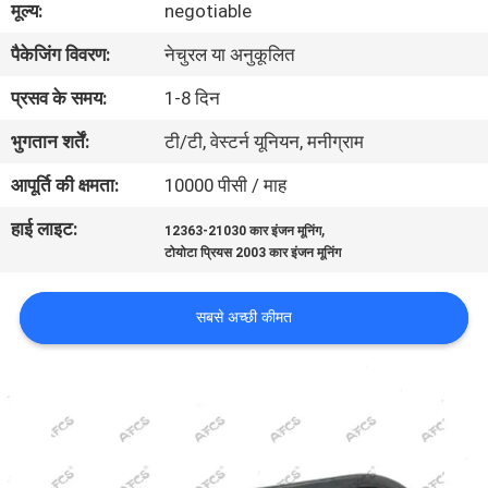
मूल्य:
negotiable
का
पैकेजिंग विवरण:
नेचुरल या अनुकूलित
दौरा
प्रसव के समय:
1-8 दिन
गुणवत्ता
भुगतान शर्तें:
टी/टी, वेस्टर्न यूनियन, मनीग्राम
नियंत्रण
आपूर्ति की क्षमता:
10000 पीसी / माह
हाई लाइट:
,
12363-21030 कार इंजन मूनिंग
हमसे
टोयोटा प्रियस 2003 कार इंजन मूनिंग
संपर्क
करें
सबसे अच्छी कीमत
समाचार
उद्धरण