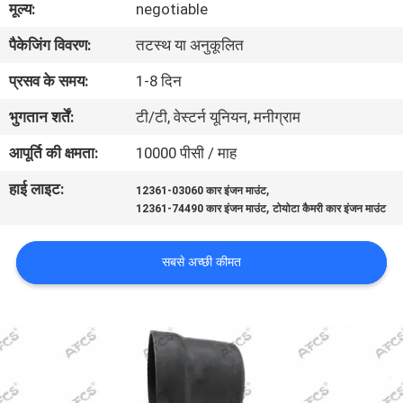
मूल्य:
negotiable
का
पैकेजिंग विवरण:
तटस्थ या अनुकूलित
दौरा
प्रसव के समय:
1-8 दिन
गुणवत्ता
भुगतान शर्तें:
टी/टी, वेस्टर्न यूनियन, मनीग्राम
नियंत्रण
आपूर्ति की क्षमता:
10000 पीसी / माह
हाई लाइट:
,
12361-03060 कार इंजन माउंट
हमसे
,
12361-74490 कार इंजन माउंट
टोयोटा कैमरी कार इंजन माउंट
संपर्क
करें
सबसे अच्छी कीमत
समाचार
उद्धरण