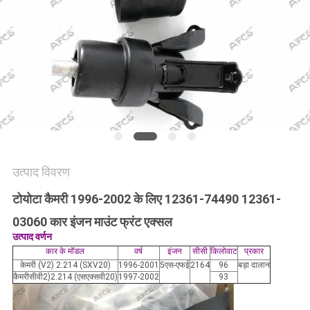
मांगें
साइटमैप
गोपनीयता
नीति
उत्पाद विवरण
टोयोटा कैमरी 1996-2002 के लिए 12361-74490 12361-
03060 कार इंजन माउंट फ्रंट एक्सल
उत्पाद वर्णन
कार के मॉडल
वर्ष
इंजन
सीसी
किलोवाट
प्रकार
केमरी (V2) 2.214 (SXV20)
1996-2001
5एस-एफई
2164
96
बड़ा दालान
कैमरीसीवी2)2.214 (एसएक्सवी20)
1997-2002
93