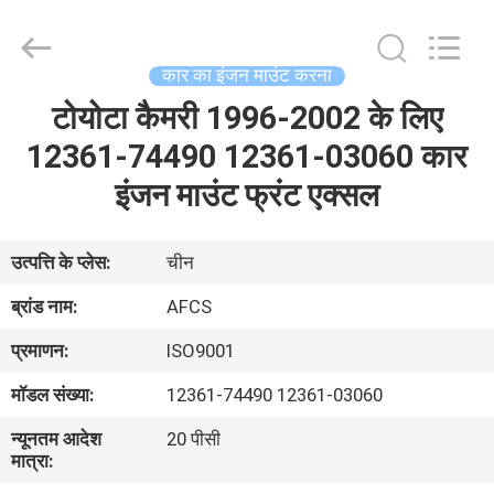
DAXIN
AUTO
SPARE
PARTS
CO.,
कार का इंजन माउंट करना
LTD.
All
Rights
टोयोटा कैमरी 1996-2002 के लिए
घर
Reserved.
12361-74490 12361-03060 कार
उत्पादों
इंजन माउंट फ्रंट एक्सल
वीडियो
उत्पत्ति के प्लेस:
चीन
ब्रांड नाम:
AFCS
हमारे
प्रमाणन:
ISO9001
बारे
मॉडल संख्या:
12361-74490 12361-03060
में
न्यूनतम आदेश
20 पीसी
मात्रा:
कारखाने