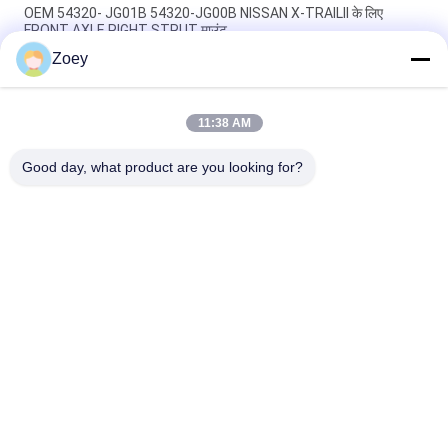
OEM 54320- JG01B 54320-JG00B NISSAN X-TRAILII के लिए
FRONT AXLE RIGHT STRUT माउंट
Zoey
OEM 54610-37100 54610-26000 हुंडई सांता फे बेस मॉडल के लिए फ्रंट
एक्सल स्ट्रट माउंट
11:38 AM
48609-02220 48609-20500 टोयोटा कोरोला सेलन के लिए फ्रंट एक्सल राइट
स्ट्रट माउंट
Good day, what product are you looking for?
लोकप्रिय श्रेणियां
सभी
ऑटो सस्पेंशन पार्ट्स
लैंड रोवर सस्पेंशन पार्ट्स
मर्सिडीज बेंज सस्पेंशन 
बीएमडब्ल्यू सस्पेंशन पार्ट्स
पार्ट्स
कार सस्पेंशन झाड़ी
कार का इंजन माउंट करना