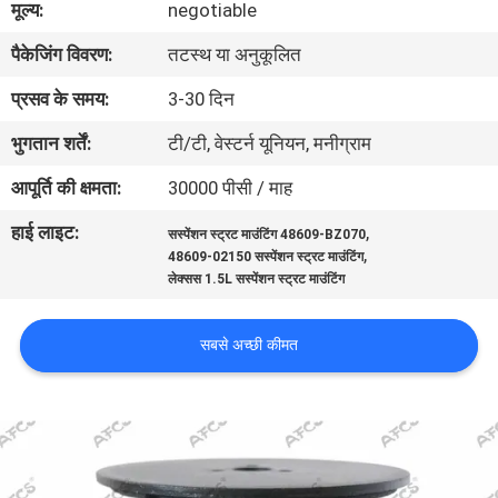
मूल्य:
negotiable
का
पैकेजिंग विवरण:
तटस्थ या अनुकूलित
दौरा
प्रसव के समय:
3-30 दिन
गुणवत्ता
भुगतान शर्तें:
टी/टी, वेस्टर्न यूनियन, मनीग्राम
नियंत्रण
आपूर्ति की क्षमता:
30000 पीसी / माह
हाई लाइट:
,
सस्पेंशन स्ट्रट माउंटिंग 48609-BZ070
हमसे
,
48609-02150 सस्पेंशन स्ट्रट माउंटिंग
संपर्क
लेक्सस 1.5L सस्पेंशन स्ट्रट माउंटिंग
करें
सबसे अच्छी कीमत
समाचार
उद्धरण