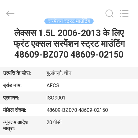
DAXIN
AUTO
SPARE
PARTS
CO.,
सस्पेंशन स्ट्रट माउंटिंग
LTD.
All
Rights
लेक्सस 1.5L 2006-2013 के लिए
घर
Reserved.
फ्रंट एक्सल सस्पेंशन स्ट्रट माउंटिंग
उत्पादों
48609-BZ070 48609-02150
वीडियो
उत्पत्ति के प्लेस:
गुआंगज़ौ, चीन
ब्रांड नाम:
AFCS
हमारे
प्रमाणन:
ISO9001
बारे
मॉडल संख्या:
48609-BZ070 48609-02150
में
न्यूनतम आदेश
20 पीसी
मात्रा:
कारखाने