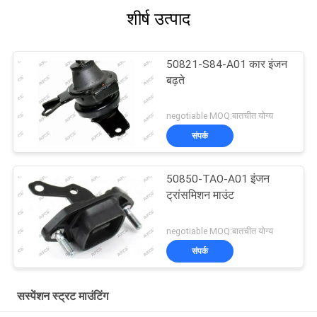
शीर्ष उत्पाद
50821-S84-A01 कार इंजन
बढ़ते
negotiable MOQ:बातचीत योग्य
संपर्क
50850-TAO-A01 इंजन
ट्रांसमिशन माउंट
negotiable MOQ:बातचीत योग्य
संपर्क
सस्पेंशन स्ट्रट माउंटिंग