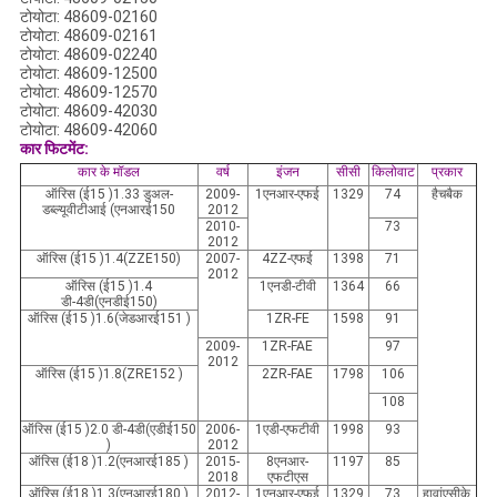
टोयोटा: 48609-02160
टोयोटा: 48609-02161
टोयोटा: 48609-02240
टोयोटा: 48609-12500
टोयोटा: 48609-12570
टोयोटा: 48609-42030
टोयोटा: 48609-42060
कार फिटमेंट
:
कार के मॉडल
वर्ष
इंजन
सीसी
किलोवाट
प्रकार
ऑरिस (ई15
)1.33 डुअल-
2009-
1एनआर-एफई
1329
74
हैचबैक
डब्ल्यूवीटीआई (एनआरई150
2012
2010-
73
2012
ऑरिस (ई15
)1.4(ZZE150)
2007-
4ZZ-एफई
1398
71
2012
ऑरिस (ई15
)1.4
1एनडी-टीवी
1364
66
डी-4डी(एनडीई150)
ऑरिस (ई15
)1.6(जेडआरई151
)
1ZR-FE
1598
91
2009-
1ZR-FAE
97
2012
ऑरिस (ई15
)1.8(ZRE152
)
2ZR-FAE
1798
106
108
ऑरिस (ई15
)2.0 डी-4डी(एडीई150
2006-
1एडी-एफटीवी
1998
93
)
2012
ऑरिस (ई18
)1.2(एनआरई185
)
2015-
8एनआर-
1197
85
2018
एफटीएस
ऑरिस (ई18
)1.3(एनआरई180
)
2012-
1एनआर-एफई
1329
73
हा
वां
एसीके