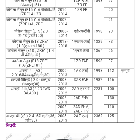
कोरोला सैलून (E15
1.6
1ZR-FAE,
1598
97
(जेडआरई151)
1ZR-FE
कोरोला सैलून (E15
)1.6 वीवीटीआई
2010-
1ZR-FE
90
(ZRE141
ZR
2014
कोरोला सैलून (E15
)1.6 वीवीटीआई
2007-
91
(ZRE141, ZRE
2014
कोरोला सैलून (E15
)2.0
2006-
1एडी-एफटीवी
1998
93
डी-4डी(एडीई150)
2014
कोरोला सैलून (E18
ZRE1
2013-
1एनआर-एफई
1329
73
)1.3(एनआरई180
)
2018
कोरोला सैलून (E18
, ZRE1
)1.4
1एनडी-टीवी
1364
66
डी-4डी(एनडीई
कोरोला सैलून (E18
ZRE1
1ZR-FAE
1598
97
)1.6(ZRE181
)
आरएवी 4Ⅲ(A3
)
2006-
1AZ-एफई
1998
112
एसयूवी
2.016वी4डब्ल्यूडी(एसीए30)
2013
आरएवी4Ⅲ(ए3
) 2.04डब्ल्यूडी
2008-
3ZR-FAE
1987
116
(जेडएसए30)
2013
आरएवी 4Ⅲ(A3
)2.2D4WD
2006-
2AD-एफटीवी
2231
100
(ALA30
)
2012
2006-
2AD-FHV
130
2013
2008-
2AD-FHV,
110
2013
2AD-FTV
आरएवी4Ⅲ(ए3
) 2.416वी (एसीए36,
2005-
2AZ-एफई
2362
125
एसीए38)
2013
चित्रों: