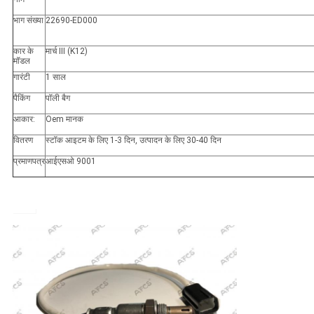
भाग संख्या
22690-ED000
कार के
मार्च III (K12)
मॉडल
गारंटी
1 साल
पैकिंग
पॉली बैग
आकार:
Oem मानक
वितरण
स्टॉक आइटम के लिए 1-3 दिन, उत्पादन के लिए 30-40 दिन
प्रमाणपत्र
आईएसओ 9001