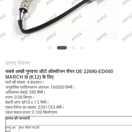
मांगें
साइटमैप
गोपनीयता
नीति
उत्पाद विवरण
सबसे अच्छी गुणवत्ता ऑटो ऑक्सीजन सेंसर OE 22690-ED000
MARCH III (K12) के लिए
तारों की संख्या: 4 कंडक्टर।
अनुशंसित प्रतिस्थापन अंतराल: 160000 किमी।
अधिकतम लंबाई: 580 मिमी।
वजन: 0.08 किग्रा।
बाहरी धागा: M18 x 1.5 मिमी।
एकल पैकेज का आकार: 23X11X3 सेमी।
एकल सकल वजन: 0.100 किलोग्राम
उत्पाद की जानकारी
वस्तु का
कार सेंसर पार्ट्स
नाम