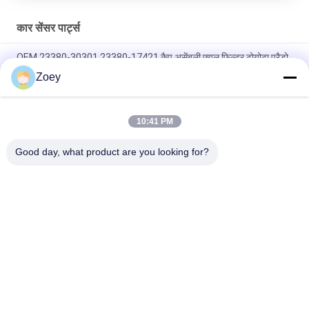
कार सेंसर पार्ट्स
OEM 23380-30301 23380-17421 कैप असेंबली फ्यूल फिल्टर टोयोटा प्रैडो
2009- के लिए
Zoey
OEM CM5Z-8575-D CM5Z8575A फोर्ड ट्रांजिट/मोनडिओ के लिए थर्मोस्टेट
10:41 PM
OEM 6C11-12K073-AC 2S7Q12K073AA फोर्ड रेंजर/ट्रांजिट वैन के लिए
थर्मोस्टेट
Good day, what product are you looking for?
लोकप्रिय श्रेणियां
सभी
ऑटो सस्पेंशन पार्ट्स
लैंड रोवर सस्पेंशन पार्ट्स
मर्सिडीज बेंज सस्पेंशन 
बीएमडब्ल्यू सस्पेंशन पार्ट्स
पार्ट्स
कार सस्पेंशन झाड़ी
कार का इंजन माउंट करना