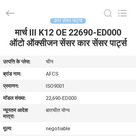
DAXIN
AUTO
SPARE
PARTS
CO.,
कार सेंसर पार्ट्स
LTD.
All
Rights
मार्च III K12 OE 22690-ED000
घर
Reserved.
ऑटो ऑक्सीजन सेंसर कार सेंसर पार्ट्स
उत्पादों
उत्पत्ति के प्लेस:
चीन
वीडियो
ब्रांड नाम:
AFCS
प्रमाणन:
ISO9001
हमारे
मॉडल संख्या:
22,690-ED000
बारे
न्यूनतम आदेश
बातचीत योग्य
में
मात्रा:
मूल्य:
negotiable
कारखाने