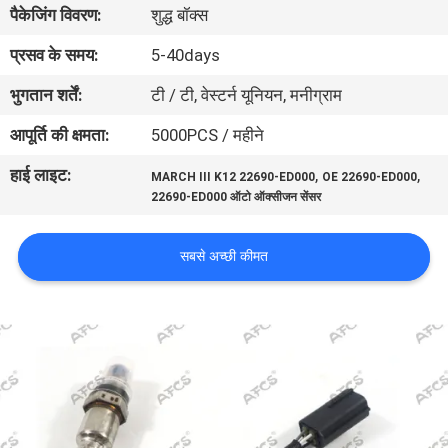
पैकेजिंग विवरण:
शुद्ध बॉक्स
का
दौरा
प्रसव के समय:
5-40days
भुगतान शर्तें:
टी / टी, वेस्टर्न यूनियन, मनीग्राम
गुणवत्ता
आपूर्ति की क्षमता:
5000PCS / महीने
नियंत्रण
हाई लाइट:
,
,
MARCH III K12 22690-ED000
OE 22690-ED000
22690-ED000 ऑटो ऑक्सीजन सेंसर
हमसे
संपर्क
सबसे अच्छी कीमत
करें
समाचार
उद्धरण