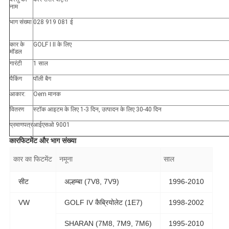
नाम
भाग संख्या
028 919 081 ई
कार के
GOLF I II के लिए
मॉडल
गारंटी
1 साल
पैकिंग
पॉली बैग
आकार:
Oem मानक
वितरण
स्टॉक आइटम के लिए 1-3 दिन, उत्पादन के लिए 30-40 दिन
प्रमाणपत्र
आईएसओ 9001
कारफिटमेंट और भाग संख्या
कार का फिटमेंट
नमूना
साल
सीट
अल्हम्बा (7V8, 7V9)
1996-2010
VW
GOLF IV कैब्रियोलेट (1E7)
1998-2002
SHARAN (7M8, 7M9, 7M6)
1995-2010