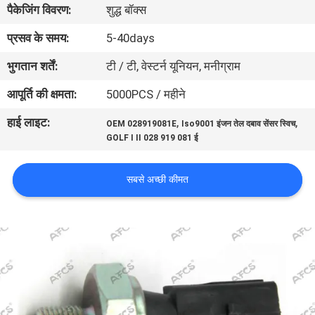
पैकेजिंग विवरण:
शुद्ध बॉक्स
का
दौरा
प्रसव के समय:
5-40days
भुगतान शर्तें:
टी / टी, वेस्टर्न यूनियन, मनीग्राम
गुणवत्ता
आपूर्ति की क्षमता:
5000PCS / महीने
नियंत्रण
हाई लाइट:
,
,
OEM 028919081E
Iso9001 इंजन तेल दबाव सेंसर स्विच
GOLF I II 028 919 081 ई
हमसे
संपर्क
सबसे अच्छी कीमत
करें
समाचार
उद्धरण