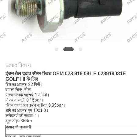
मांगें
साइटमैप
गोपनीयता
नीति
उत्पाद विवरण
इंजन तेल दबाव सेंसर स्विच OEM 028 919 081 E 028919081E
GOLF I II के लिए
रिंच का आकार: 22 मिमी।
रंग का चिन्ह: नीला
संरचनात्मक गहराई: 12 मिमी।
से दबाव बदलें: 0.15bar।
स्विच दबाव अप करने के लिए: 0.35bar।
धागे का आकार: एम 10x1.0।
कनेक्टर्स की संख्या: 1।
शुरू टोक़: 35Nm
उत्पाद की जानकारी
वस्तु का
कार सेंसर पार्ट्स