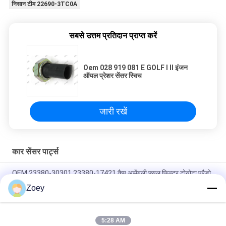
निसान टीम 22690-3TC0A
सबसे उत्तम प्रतिदान प्राप्त करें
Oem 028 919 081 E GOLF I II इंजन
ऑयल प्रेशर सेंसर स्विच
जारी रखें
कार सेंसर पार्ट्स
OEM 23380-30301 23380-17421 कैप असेंबली फ्यूल फिल्टर टोयोटा प्रैडो
2009- के लिए
Zoey
OEM CM5Z-8575-D CM5Z8575A फोर्ड ट्रांजिट/मोनडिओ के लिए थर्मोस्टेट
5:28 AM
OEM 6C11-12K073-AC 2S7Q12K073AA फोर्ड रेंजर/ट्रांजिट वैन के लिए