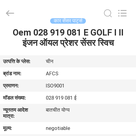
DAXIN
AUTO
SPARE
PARTS
CO.,
कार सेंसर पार्ट्स
LTD.
All
Rights
Oem 028 919 081 E GOLF I II
घर
Reserved.
इंजन ऑयल प्रेशर सेंसर स्विच
उत्पादों
उत्पत्ति के प्लेस:
चीन
वीडियो
ब्रांड नाम:
AFCS
प्रमाणन:
ISO9001
हमारे
मॉडल संख्या:
028 919 081 ई
बारे
न्यूनतम आदेश
बातचीत योग्य
में
मात्रा:
मूल्य:
negotiable
कारखाने