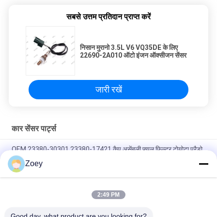
सबसे उत्तम प्रतिदान प्राप्त करें
निसान मुरानो 3.5L V6 VQ35DE के लिए
22690-2A010 ऑटो इंजन ऑक्सीजन सेंसर
जारी रखें
कार सेंसर पार्ट्स
OEM 23380-30301 23380-17421 कैप असेंबली फ्यूल फिल्टर टोयोटा प्रैडो
2009- के लिए
Zoey
OEM CM5Z-8575-D CM5Z8575A फोर्ड ट्रांजिट/मोनडिओ के लिए थर्मोस्टेट
2:49 PM
OEM 6C11-12K073-AC 2S7Q12K073AA फोर्ड रेंजर/ट्रांजिट वैन के लिए
थर्मोस्टेट
Good day, what product are you looking for?