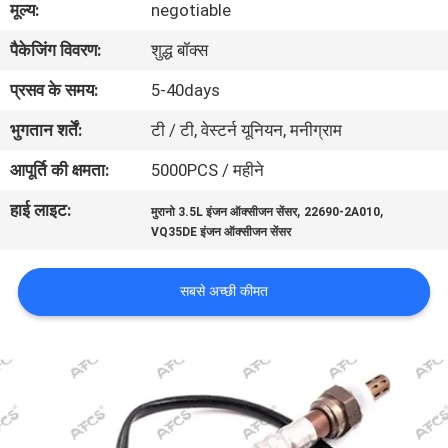
मूल्य:
negotiable
का
पैकेजिंग विवरण:
शुद्ध बॉक्स
दौरा
प्रसव के समय:
5-40days
गुणवत्ता
भुगतान शर्तें:
टी / टी, वेस्टर्न यूनियन, मनीग्राम
नियंत्रण
आपूर्ति की क्षमता:
5000PCS / महीने
हाई लाइट:
,
,
मुरानो 3.5L इंजन ऑक्सीजन सेंसर
22690-2A010
हमसे
VQ35DE इंजन ऑक्सीजन सेंसर
संपर्क
करें
सबसे अच्छी कीमत
समाचार
उद्धरण