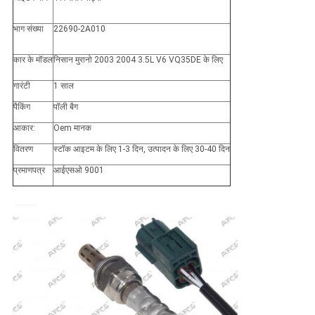
भाग संख्या
22690-2A010
कार के मॉडल
निसान मुरानो 2003 2004 3.5L V6 VQ35DE के लिए
गारंटी
1 साल
पैकिंग
पॉली बैग
आकार:
Oem मानक
वितरण
स्टॉक आइटम के लिए 1-3 दिन, उत्पादन के लिए 30-40 दिन
प्रमाणपत्र
आईएसओ 9001