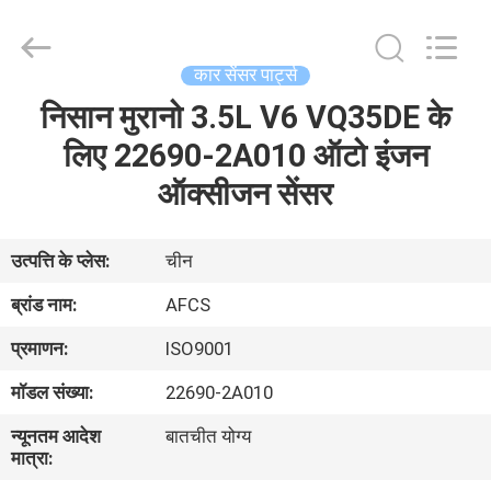
DAXIN
AUTO
SPARE
PARTS
CO.,
कार सेंसर पार्ट्स
LTD.
All
Rights
निसान मुरानो 3.5L V6 VQ35DE के
घर
Reserved.
लिए 22690-2A010 ऑटो इंजन
उत्पादों
ऑक्सीजन सेंसर
वीडियो
उत्पत्ति के प्लेस:
चीन
ब्रांड नाम:
AFCS
हमारे
प्रमाणन:
ISO9001
बारे
मॉडल संख्या:
22690-2A010
में
न्यूनतम आदेश
बातचीत योग्य
मात्रा:
कारखाने